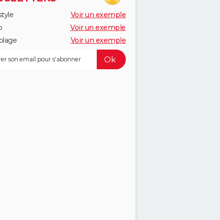
style
Voir un exemple
o
Voir un exemple
olage
Voir un exemple