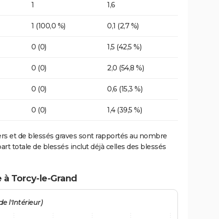
1
1,6
1 (100,0 %)
0,1 (2,7 %)
0 (0)
1,5 (42,5 %)
0 (0)
2,0 (54,8 %)
0 (0)
0,6 (15,3 %)
0 (0)
1,4 (39,5 %)
ers et de blessés graves sont rapportés au nombre
art totale de blessés inclut déjà celles des blessés
e à Torcy-le-Grand
e l'Intérieur)