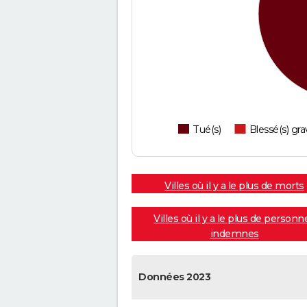
Tué(s)
Blessé(s) gra
Villes où il y a le plus de morts
Villes où il y a le plus de personn
indemnes
Données 2023