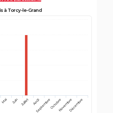
s à Torcy-le-Grand
Mai
Août
Novembre
Juin
Septembre
Décembre
Juillet
Octobre