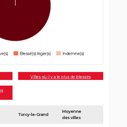
ve(s)
Blessé(s) léger(s)
Indemne(s)
Villes où il y a le plus de blessés
es
Moyenne
Torcy-le-Grand
des villes