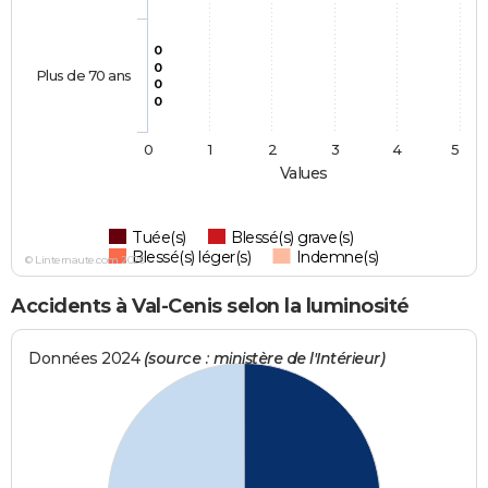
0
0
Plus de 70 ans
0
0
0
1
2
3
4
5
Values
Tuée(s)
Blessé(s) grave(s)
Blessé(s) léger(s)
Indemne(s)
© Linternaute.com 2026
Accidents à Val-Cenis selon la luminosité
Données 2024
(source : ministère de l'Intérieur)