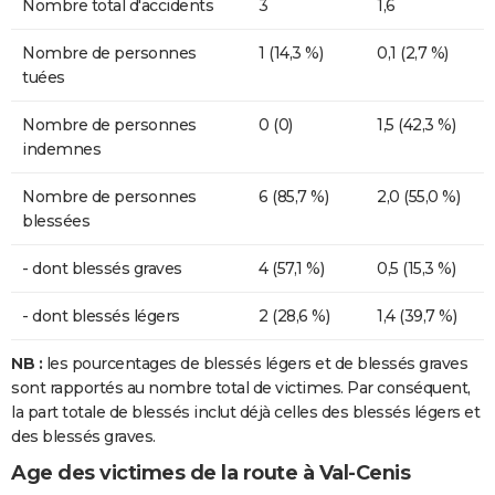
Nombre total d'accidents
3
1,6
Nombre de personnes
1 (14,3 %)
0,1 (2,7 %)
tuées
Nombre de personnes
0 (0)
1,5 (42,3 %)
indemnes
Nombre de personnes
6 (85,7 %)
2,0 (55,0 %)
blessées
- dont blessés graves
4 (57,1 %)
0,5 (15,3 %)
- dont blessés légers
2 (28,6 %)
1,4 (39,7 %)
NB :
les pourcentages de blessés légers et de blessés graves
sont rapportés au nombre total de victimes. Par conséquent,
la part totale de blessés inclut déjà celles des blessés légers et
des blessés graves.
Age des victimes de la route à Val-Cenis