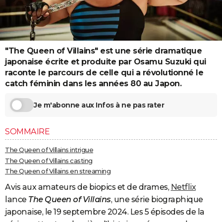
City break
Voyage de noces
Climat
Destinations
Voyage nature
Forum
+
PHOTO
GUIDES D'ACHAT
"The Queen of Villains" est une série dramatique
BONS PLANS
japonaise écrite et produite par Osamu Suzuki qui
CARTE DE VOEUX
raconte le parcours de celle qui a révolutionné le
catch féminin dans les années 80 au Japon.
Carte Bonne année
Carte Pâques
Carte de Noël
Carte Saint-Valentin
Carte d'anniversaire
DICTIONNAIRE
Je m'abonne aux Infos à ne pas rater
Biographies
Expressions
Dictionnaire
Citations
Proverbes
PROGRAMME TV
SOMMAIRE
COPAINS D'AVANT
The Queen of Villains intrigue
Se connecter
Collèges
Universités
Service militaire
S'inscrire
Lycées
Primaires
Entreprises
Avis de recherche
AVIS DE DÉCÈS
The Queen of Villains casting
The Queen of Villains en streaming
FORUM
Avis aux amateurs de biopics et de drames,
Netflix
Lifestyle
Sport
Television
Cinema
Bricolage
Culture
Auto
Voyage
lance
The Queen of Villains
, une série biographique
japonaise, le 19 septembre 2024. Les 5 épisodes de la