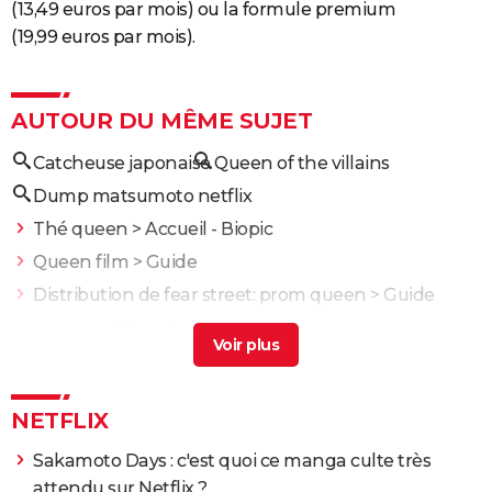
(13,49 euros par mois) ou la formule premium
(19,99 euros par mois).
AUTOUR DU MÊME SUJET
Catcheuse japonaise
Queen of the villains
Dump matsumoto netflix
Thé queen
> Accueil - Biopic
Queen film
> Guide
Distribution de fear street: prom queen
> Guide
Masters of the air netflix
> Guide
African queen
> Guide
NETFLIX
Sakamoto Days : c'est quoi ce manga culte très
attendu sur Netflix ?