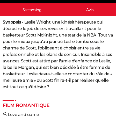
City break
Voyage de noces
Climat
Destinations
Voyage nature
Forum
+
PHOTO
Streaming
Avis
GUIDES D'ACHAT
Synopsis
- Leslie Wright, une kinésithérapeute qui
BONS PLANS
décroche le job de ses rêves en travaillant pour le
basketteur Scott McKnight, une star de la NBA. Tout va
CARTE DE VOEUX
pour le mieux jusqu'au jour où Leslie tombe sous le
Carte Bonne année
Carte Pâques
Carte de Noël
Carte Saint-Valentin
Carte d'anniversaire
charme de Scott, l'obligeant à choisir entre sa vie
DICTIONNAIRE
professionnelle et les élans de son cur. Insensible à ses
Biographies
Expressions
Dictionnaire
Citations
Proverbes
PROGRAMME TV
avances, Scott est attiré par l'amie d'enfance de Leslie,
la belle Morgan, qui est bien décidée à être femme de
COPAINS D'AVANT
basketteur. Leslie devra-t-elle se contenter du rôle de «
Se connecter
Collèges
Universités
Service militaire
S'inscrire
Lycées
Primaires
Entreprises
Avis de recherche
AVIS DE DÉCÈS
meilleure amie » ou Scott finira-t-il par réaliser qu'elle
est tout ce qu'il désire ?
FORUM
Lifestyle
Sport
Television
Cinema
Bricolage
Culture
Auto
Voyage
FILM ROMANTIQUE
Love and game