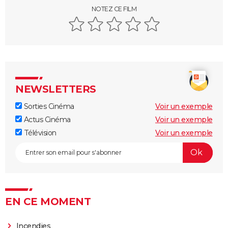
The Holiday
NOTEZ CE FILM
Le Journal de Bridget Jones : Renée Zellwegger a
failli se faire piquer le rôle par cette autre actrice très
connue
L'Amour ouf : intrigue, casting, critiques, box-office...
Tout sur le gros succès de Gilles Lellouche
4 Mariages et un enterrement
NEWSLETTERS
Pretty Woman : streaming, casting, avis, bande-
Sorties Cinéma
Voir un exemple
annonce, synopsis...
Actus Cinéma
Voir un exemple
Petite leçon d'amour
Télévision
Voir un exemple
EN CE MOMENT
Incendies