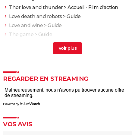
Thor love and thunder
> Accueil - Film d'action
Love death and robots
> Guide
Love and wine
> Guide
The game
> Guide
Love and basketball
> Guide
Love Actually : vous ne le savez peut-être pas, mais le
film culte de Noël a une suite
Quand Harry rencontre Sally : la fin du film a été
changée, la version originale n'aurait pas plu au
REGARDER EN STREAMING
public
Coup de foudre à Notting Hill
Dirty Dancing : Patrick Swayze et Jennifer Grey ne
Powered by
s'entendaient absolument pas sur le tournage
L'Arnacoeur : synopsis, casting, bande-annonce,
VOS AVIS
streaming, photos...