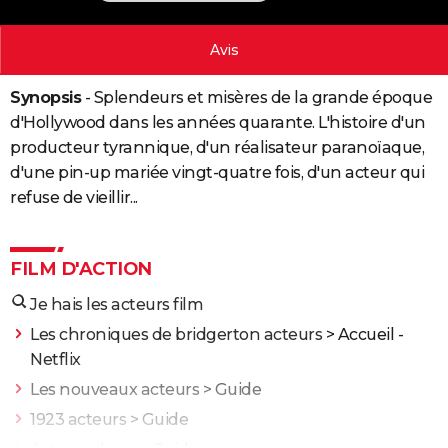
City break
Voyage de noces
Climat
Destinations
Voyage nature
Forum
+
PHOTO
Avis
GUIDES D'ACHAT
Synopsis
- Splendeurs et misères de la grande époque
BONS PLANS
d'Hollywood dans les années quarante. L'histoire d'un
CARTE DE VOEUX
producteur tyrannique, d'un réalisateur paranoïaque,
d'une pin-up mariée vingt-quatre fois, d'un acteur qui
Carte Bonne année
Carte Pâques
Carte de Noël
Carte Saint-Valentin
Carte d'anniversaire
DICTIONNAIRE
refuse de vieillir...
Biographies
Expressions
Dictionnaire
Citations
Proverbes
PROGRAMME TV
FILM D'ACTION
COPAINS D'AVANT
Je hais les acteurs film
Se connecter
Collèges
Universités
Service militaire
S'inscrire
Lycées
Primaires
Entreprises
Avis de recherche
AVIS DE DÉCÈS
Les chroniques de bridgerton acteurs
> Accueil -
FORUM
Netflix
Lifestyle
Sport
Television
Cinema
Bricolage
Culture
Auto
Voyage
Les nouveaux acteurs
> Guide
1923 acteurs
> Guide