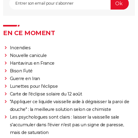
coup ? Voici ce qu'en pensent les critiques
Everything Everywhere All at once : explication du
film aux 7 Oscars et de sa fin
EN CE MOMENT
Mission Impossible 8 : Tom Cruise refuse de répondre
à cette question que tout le monde se pose
Incendies
Deadpool et Wolverine : est-il vraiment
Nouvelle canicule
indispensable de voir la scène post-générique ?
Hantavirus en France
Mission Impossible 7 : casting, avis, bande-annonce,
Bison Futé
suite, critique...
Guerre en Iran
Avengers Doomsday : la bande-annonce est enfin
Lunettes pour l'éclipse
sortie, et on ne comprend plus grand chose au MCU
Carte de l'éclipse solaire du 12 août
Tomb Raider : synopsis, Alicia Vikander, streaming,
"Appliquer ce liquide vaisselle aide à dégraisser la paroi de
avis... Tout sur le film sur Lara Croft
douche" : la meilleure solution selon ce chimiste
Les psychologues sont clairs : laisser la vaisselle sale
Shang Chi : synopsis, casting, scènes post-générique,
s'accumuler dans l'évier n'est pas un signe de paresse,
streaming, critiques, Disney+...
mais de saturation
Uncharted : faut-il connaître le jeu avant de voir le