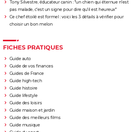
Tony Silvestre, éducateur canin : "un chien qui éternue n'est
film ?
pas malade, c'est un signe pour dire qu'il est heureux"
Venom : synopsis, casting, streaming, avis... Tout sur
Ce chef étoilé est formel : voici les 3 détails à vérifier pour
le film avec Tom Hardy
choisir un bon melon
Ant-Man 3 : critiques, scène post-générique, bande-
annonce, casting...
Fast and Furious 9 : synopsis, casting, bande-
FICHES PRATIQUES
annonce, streaming, photos, avis...
Guide auto
Top Gun Maverick : Tom Cruise a-t-il vraiment piloté
Guide de vos finances
des avions pour les besoins du film ?
Guides de France
Hunger Games, Lever de soleil sur la Moisson : Effie,
Guide high-tech
Haymitch... des personnages bien connus dans la
Guide histoire
bande-annonce
Guide lifestyle
Doctor Strange 2 : que signifient les scènes post-
Guide des loisirs
génériques ? On vous explique
Guide maison et jardin
Guide des meilleurs films
Gladiator 2 : pourquoi cette suite risque-t-elle de
Guide musique
diviser les fans du film culte ?