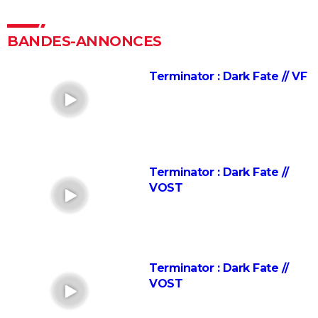
Gravity : Thomas Pesquet a donné son avis sur le
réalisme du film, "pour nous astronautes..."
BANDES-ANNONCES
Jurassic Park : streaming, intrigue, casting, avis... Tout
sur le film culte de Steven Spielberg
Terminator : Dark Fate // VF
Jurassic World 3 : il s'agit du film le plus détesté de la
franchise, on vous explique pourquoi
Dune : vous ne comprenez pas la partie 1 ? Il y a un
vocabulaire et un univers à connaître, on vous
explique tout
Terminator : Dark Fate //
VOST
Avatar 2 : quand sort la suite de "La voie de l'eau" ?
Dune, deuxième partie : avis, critiques, séances,
casting, intrigue... Dernières actualités
Mickey 17 : pourquoi le dernier film avec Robert
Terminator : Dark Fate //
Pattinson est-il aussi attendu ?
VOST
Interstellar : explications et théories sur la fin du film
de Christopher Nolan