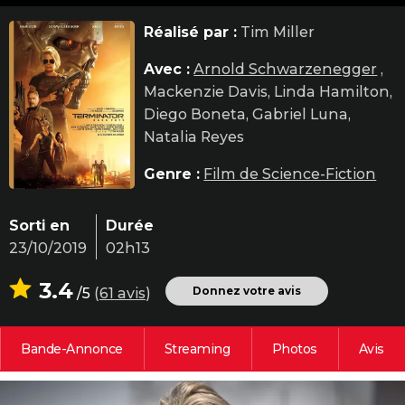
City break
Voyage de noces
Climat
Destinations
Voyage nature
Forum
+
PHOTO
Réalisé par :
Tim Miller
GUIDES D'ACHAT
Avec :
Arnold Schwarzenegger
,
Mackenzie Davis, Linda Hamilton,
BONS PLANS
Diego Boneta, Gabriel Luna,
CARTE DE VOEUX
Natalia Reyes
Carte Bonne année
Carte Pâques
Carte de Noël
Carte Saint-Valentin
Carte d'anniversaire
DICTIONNAIRE
Genre :
Film de Science-Fiction
Biographies
Expressions
Dictionnaire
Citations
Proverbes
PROGRAMME TV
Sorti en
Durée
COPAINS D'AVANT
23/10/2019
02h13
Se connecter
Collèges
Universités
Service militaire
S'inscrire
Lycées
Primaires
Entreprises
Avis de recherche
AVIS DE DÉCÈS
3.4
Donnez votre avis
/5
(
61 avis
)
FORUM
Lifestyle
Sport
Television
Cinema
Bricolage
Culture
Auto
Voyage
Bande-Annonce
Streaming
Photos
Avis