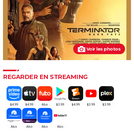
La Mouche
Dune 3 : une bande-annonce spectaculaire pour le
final de la saga, on en a des frissons
Star Wars Starfighter : première image du film avec
Ryan Gosling
Voir les photos
REGARDER EN STREAMING