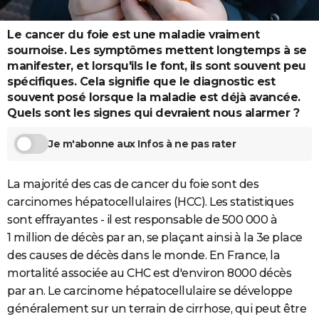
City break
Voyage de noces
Climat
Destinations
Voyage nature
Forum
+
PHOTO
Le cancer du foie est une maladie vraiment
GUIDES D'ACHAT
sournoise. Les symptômes mettent longtemps à se
manifester, et lorsqu'ils le font, ils sont souvent peu
BONS PLANS
spécifiques. Cela signifie que le diagnostic est
souvent posé lorsque la maladie est déjà avancée.
CARTE DE VOEUX
Quels sont les signes qui devraient nous alarmer ?
Carte Bonne année
Carte Pâques
Carte de Noël
Carte Saint-Valentin
Carte d'anniversaire
DICTIONNAIRE
Je m'abonne aux Infos à ne pas rater
Biographies
Expressions
Dictionnaire
Citations
Proverbes
PROGRAMME TV
La majorité des cas de cancer du foie sont des
COPAINS D'AVANT
carcinomes hépatocellulaires (HCC). Les statistiques
Se connecter
Collèges
Universités
Service militaire
S'inscrire
Lycées
Primaires
Entreprises
Avis de recherche
sont effrayantes - il est responsable de 500 000 à
AVIS DE DÉCÈS
1 million de décès par an, se plaçant ainsi à la 3e place
FORUM
des causes de décès dans le monde. En France, la
mortalité associée au CHC est d'environ 8000 décès
Lifestyle
Sport
Television
Cinema
Bricolage
Culture
Auto
Voyage
par an. Le carcinome hépatocellulaire se développe
généralement sur un terrain de cirrhose, qui peut être