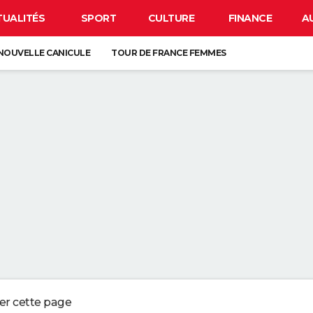
TUALITÉS
SPORT
CULTURE
FINANCE
A
NOUVELLE CANICULE
TOUR DE FRANCE FEMMES
EN FRANCE
BISON FUTÉ
LUNETTES POUR L'ÉCLIPSE
À DÉGRAISSER LA PAROI DE DOUCHE" : LA MEILLEURE SOLUTION SELON C
R LA VAISSELLE SALE S'ACCUMULER DANS L'ÉVIER N'EST PAS UN SIGNE 
 CHIEN QUI ÉTERNUE N'EST PAS MALADE, C'EST UN SIGNE POUR DIRE QU'
3 DÉTAILS À VÉRIFIER POUR CHOISIR UN BON MELON
ger cette page