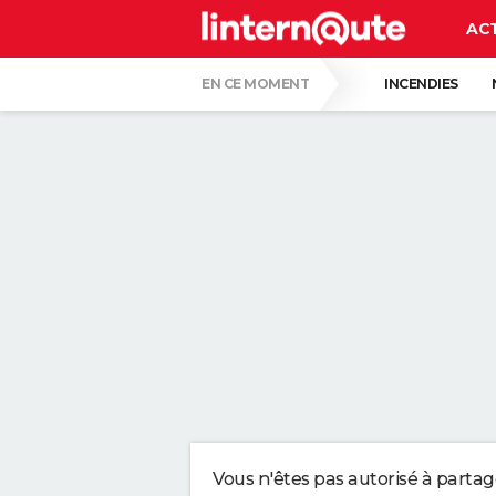
AC
EN CE MOMENT
INCENDIES
QUENTIN DUMONTIER
HANTAVIRUS 
CARTE DE L'ÉCLIPSE SOLAIRE DU 12 AOÛT
"APPLIQUER CE LIQUIDE VAISSELLE AIDE 
LES PSYCHOLOGUES SONT CLAIRS : LAISSE
TONY SILVESTRE, ÉDUCATEUR CANIN : "UN
CE CHEF ÉTOILÉ EST FORMEL : VOICI LES 
Vous n'êtes pas autorisé à parta