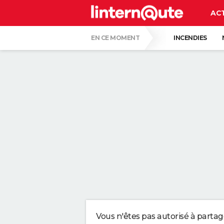
AC
EN CE MOMENT
INCENDIES
QUENTIN DUMONTIER
HANTAVIRUS 
CARTE DE L'ÉCLIPSE SOLAIRE DU 12 AOÛT
"APPLIQUER CE LIQUIDE VAISSELLE AIDE 
LES PSYCHOLOGUES SONT CLAIRS : LAISSE
TONY SILVESTRE, ÉDUCATEUR CANIN : "UN
CE CHEF ÉTOILÉ EST FORMEL : VOICI LES 
Vous n'êtes pas autorisé à parta