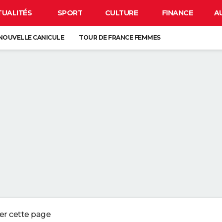
TUALITÉS
SPORT
CULTURE
FINANCE
A
NOUVELLE CANICULE
TOUR DE FRANCE FEMMES
EN FRANCE
BISON FUTÉ
LUNETTES POUR L'ÉCLIPSE
À DÉGRAISSER LA PAROI DE DOUCHE" : LA MEILLEURE SOLUTION SELON C
R LA VAISSELLE SALE S'ACCUMULER DANS L'ÉVIER N'EST PAS UN SIGNE 
 CHIEN QUI ÉTERNUE N'EST PAS MALADE, C'EST UN SIGNE POUR DIRE QU'
3 DÉTAILS À VÉRIFIER POUR CHOISIR UN BON MELON
ger cette page