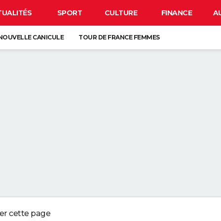
TUALITÉS
SPORT
CULTURE
FINANCE
A
NOUVELLE CANICULE
TOUR DE FRANCE FEMMES
EN FRANCE
BISON FUTÉ
LUNETTES POUR L'ÉCLIPSE
À DÉGRAISSER LA PAROI DE DOUCHE" : LA MEILLEURE SOLUTION SELON C
R LA VAISSELLE SALE S'ACCUMULER DANS L'ÉVIER N'EST PAS UN SIGNE 
 CHIEN QUI ÉTERNUE N'EST PAS MALADE, C'EST UN SIGNE POUR DIRE QU'
3 DÉTAILS À VÉRIFIER POUR CHOISIR UN BON MELON
ger cette page