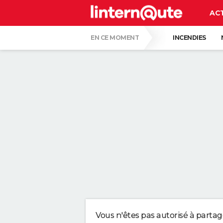
AC
EN CE MOMENT
INCENDIES
QUENTIN DUMONTIER
HANTAVIRUS 
CARTE DE L'ÉCLIPSE SOLAIRE DU 12 AOÛT
"APPLIQUER CE LIQUIDE VAISSELLE AIDE 
LES PSYCHOLOGUES SONT CLAIRS : LAISSE
TONY SILVESTRE, ÉDUCATEUR CANIN : "UN
CE CHEF ÉTOILÉ EST FORMEL : VOICI LES 
Vous n'êtes pas autorisé à parta