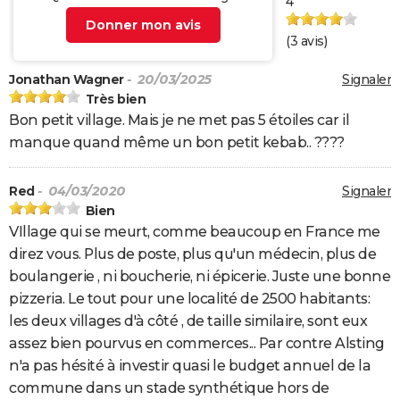
4
Donner mon avis
(
3
avis)
Jonathan Wagner
- 20/03/2025
Signaler
Très bien
Bon petit village. Mais je ne met pas 5 étoiles car il
manque quand même un bon petit kebab.. ????
Red
- 04/03/2020
Signaler
Bien
VIllage qui se meurt, comme beaucoup en France me
direz vous. Plus de poste, plus qu'un médecin, plus de
boulangerie , ni boucherie, ni épicerie. Juste une bonne
pizzeria. Le tout pour une localité de 2500 habitants:
les deux villages d'à côté , de taille similaire, sont eux
assez bien pourvus en commerces... Par contre Alsting
n'a pas hésité à investir quasi le budget annuel de la
commune dans un stade synthétique hors de