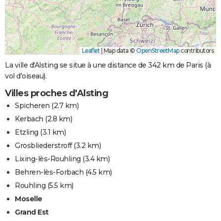
Leaflet
|
Map data ©
OpenStreetMap
contributors
La ville d'Alsting se situe à une distance de 342 km de Paris (à
vol d'oiseau).
Villes proches d'Alsting
Spicheren
(2.7 km)
Kerbach
(2.8 km)
Etzling
(3.1 km)
Grosbliederstroff
(3.2 km)
Lixing-lès-Rouhling
(3.4 km)
Behren-lès-Forbach
(4.5 km)
Rouhling
(5.5 km)
Moselle
Grand Est