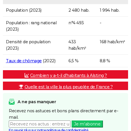
Population (2023)
2 480 hab.
1 994 hab.
Population : rang national
n°4 493
-
(2023)
Densité de population
433
168 hab/km²
(2023)
hab/km²
Taux de chômage
(2022)
6,5 %
8,8 %
Combien y a-t-il d'habitants à Alsting ?
Quelle est la ville la plus peuplée de France ?
A ne pas manquer
Recevez nos astuces et bons plans directement par e-
mail.
Je m'abonne
En savoir plus sur notre politique de confidentialité