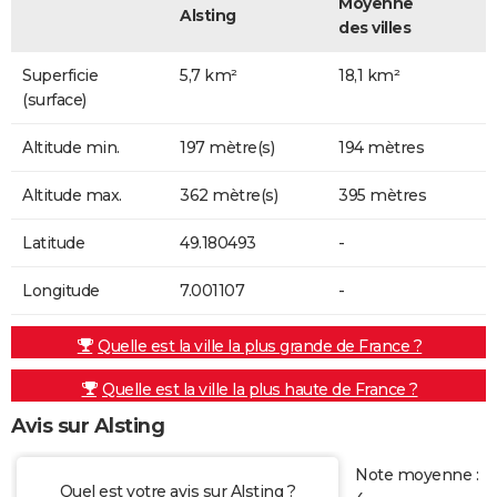
Moyenne
Alsting
des villes
Superficie
5,7 km²
18,1 km²
(surface)
Altitude min.
197 mètre(s)
194 mètres
Altitude max.
362 mètre(s)
395 mètres
Latitude
49.180493
-
Longitude
7.001107
-
Quelle est la ville la plus grande de France ?
Quelle est la ville la plus haute de France ?
Avis sur Alsting
Note moyenne :
Quel est votre avis sur Alsting ?