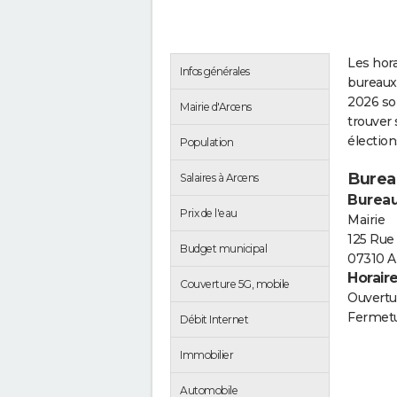
Les hora
Infos générales
bureaux 
2026 so
Mairie d'Arcens
trouver 
électio
Population
Burea
Salaires à Arcens
Bureau
Prix de l'eau
Mairie
125 Rue 
Budget municipal
07310 A
Horair
Couverture 5G, mobile
Ouvertur
Fermetu
Débit Internet
Immobilier
Automobile