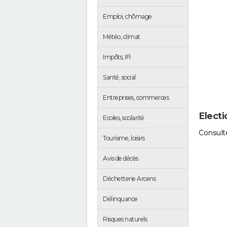
Emploi, chômage
Météo, climat
Impôts, IFI
Santé, social
Entreprises, commerces
Electi
Ecoles, scolarité
Consulte
Tourisme, loisirs
Avis de décès
Déchetterie Arcens
Délinquance
Risques naturels