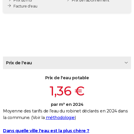
Prix du m3
Prix de l'abonnement
City break
Voyage de noces
Climat
Destinations
Voyage nature
Forum
+
Facture d'eau
PHOTO
GUIDES D'ACHAT
BONS PLANS
CARTE DE VOEUX
Carte Bonne année
Carte Pâques
Carte de Noël
Carte Saint-Valentin
Carte d'anniversaire
DICTIONNAIRE
Prix de l'eau
Biographies
Expressions
Dictionnaire
Citations
Proverbes
PROGRAMME TV
Prix de l'eau potable
COPAINS D'AVANT
1,36 €
Se connecter
Collèges
Universités
Service militaire
S'inscrire
Lycées
Primaires
Entreprises
Avis de recherche
AVIS DE DÉCÈS
par m³ en 2024
FORUM
Moyenne des tarifs de l'eau du robinet déclarés en 2024 dans
Lifestyle
Sport
Television
Cinema
Bricolage
Culture
Auto
Voyage
la commune. (Voir la
méthodologie
)
Dans quelle ville l'eau est la plus chère ?