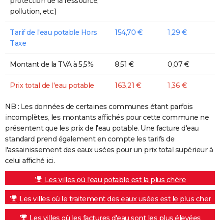
protection de la ressource,
pollution, etc.)
Tarif de l'eau potable Hors
154,70 €
1,29 €
Taxe
Montant de la TVA à 5,5%
8,51 €
0,07 €
Prix total de l'eau potable
163,21 €
1,36 €
NB : Les données de certaines communes étant parfois
incomplètes, les montants affichés pour cette commune ne
présentent que les prix de l'eau potable. Une facture d'eau
standard prend également en compte les tarifs de
l'assainissement des eaux usées pour un prix total supérieur à
celui affiché ici.
Les villes où l'eau potable est la plus chère
Les villes où le traitement des eaux usées est le plus cher
Les villes où les factures d'eau sont les plus élevées