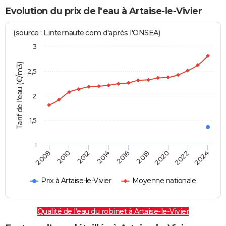
Evolution du prix de l'eau à Artaise-le-Vivier
(source : Linternaute.com d'après l'ONSEA)
3
Tarif de l'eau (€/m3)
2,5
2
1,5
1
2016
2014
2024
2012
2022
2010
2020
2008
2018
Prix à Artaise-le-Vivier
Moyenne nationale
Qualité de l'eau du robinet à Artaise-le-Vivier