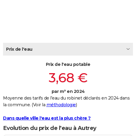
City break
Voyage de noces
Climat
Destinations
Voyage nature
Forum
+
PHOTO
GUIDES D'ACHAT
BONS PLANS
CARTE DE VOEUX
Prix de l'eau
Carte Bonne année
Carte Pâques
Carte de Noël
Carte Saint-Valentin
Carte d'anniversaire
DICTIONNAIRE
Prix de l'eau potable
Biographies
Expressions
Dictionnaire
Citations
Proverbes
PROGRAMME TV
3,68 €
COPAINS D'AVANT
par m³ en 2024
Se connecter
Collèges
Universités
Service militaire
S'inscrire
Lycées
Primaires
Entreprises
Avis de recherche
AVIS DE DÉCÈS
Moyenne des tarifs de l'eau du robinet déclarés en 2024 dans
la commune. (Voir la
méthodologie
)
FORUM
Lifestyle
Sport
Television
Cinema
Bricolage
Culture
Auto
Voyage
Dans quelle ville l'eau est la plus chère ?
Evolution du prix de l'eau à Autrey