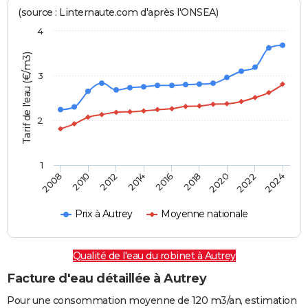
(source : Linternaute.com d'après l'ONSEA)
4
Tarif de l'eau (€/m3)
3
2
1
2016
2018
2020
2022
2024
2008
2010
2012
2014
Prix à Autrey
Moyenne nationale
Qualité de l'eau du robinet à Autrey
Facture d'eau détaillée à Autrey
Pour une consommation moyenne de 120 m3/an, estimation