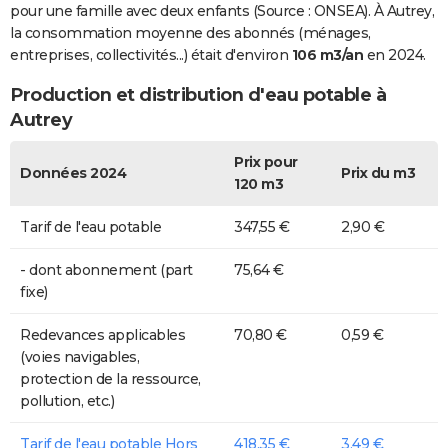
pour une famille avec deux enfants (Source : ONSEA). À Autrey,
la consommation moyenne des abonnés (ménages,
entreprises, collectivités...) était d'environ
106 m3/an
en 2024.
Production et distribution d'eau potable à
Autrey
Prix pour
Données 2024
Prix du m3
120 m3
Tarif de l'eau potable
347,55 €
2,90 €
- dont abonnement (part
75,64 €
fixe)
Redevances applicables
70,80 €
0,59 €
(voies navigables,
protection de la ressource,
pollution, etc.)
Tarif de l'eau potable Hors
418,35 €
3,49 €