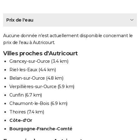
City break
Voyage de noces
Climat
Destinations
Voyage nature
Forum
+
PHOTO
Prix de l'eau
GUIDES D'ACHAT
BONS PLANS
Aucune donnée n'est actuellement disponible concernant le
prix de l'eau à Autricourt.
CARTE DE VOEUX
Villes proches d'Autricourt
Carte Bonne année
Carte Pâques
Carte de Noël
Carte Saint-Valentin
Carte d'anniversaire
DICTIONNAIRE
Grancey-sur-Ource
(3.4 km)
Biographies
Expressions
Dictionnaire
Citations
Proverbes
Riel-les-Eaux
(4.4 km)
PROGRAMME TV
Belan-sur-Ource
(4.8 km)
COPAINS D'AVANT
Verpillières-sur-Ource
(5.9 km)
Se connecter
Collèges
Universités
Service militaire
S'inscrire
Lycées
Primaires
Entreprises
Avis de recherche
Cunfin
(6.7 km)
AVIS DE DÉCÈS
Chaumont-le-Bois
(6.9 km)
FORUM
Thoires
(7.4 km)
Lifestyle
Sport
Television
Cinema
Bricolage
Culture
Auto
Voyage
Côte-d'Or
Bourgogne-Franche-Comté