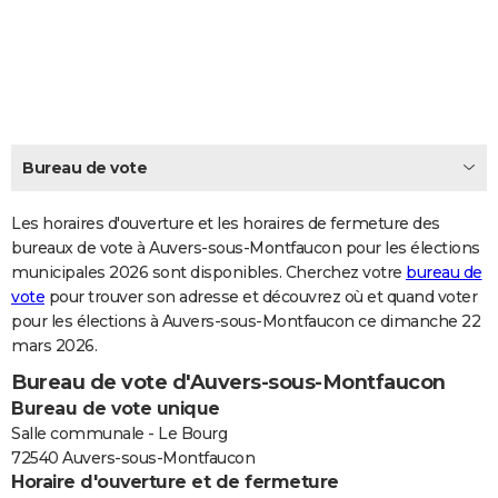
City break
Voyage de noces
Climat
Destinations
Voyage nature
Forum
+
PHOTO
GUIDES D'ACHAT
BONS PLANS
CARTE DE VOEUX
Bureau de vote
Carte Bonne année
Carte Pâques
Carte de Noël
Carte Saint-Valentin
Carte d'anniversaire
DICTIONNAIRE
Les horaires d'ouverture et les horaires de fermeture des
Biographies
Expressions
bureaux de vote à Auvers-sous-Montfaucon pour les élections
Dictionnaire
Citations
Proverbes
PROGRAMME TV
municipales 2026 sont disponibles. Cherchez votre
bureau de
vote
pour trouver son adresse et découvrez où et quand voter
COPAINS D'AVANT
pour les élections à Auvers-sous-Montfaucon ce dimanche 22
Se connecter
Collèges
Universités
Service militaire
S'inscrire
Lycées
Primaires
Entreprises
Avis de recherche
AVIS DE DÉCÈS
mars 2026.
Bureau de vote d'Auvers-sous-Montfaucon
FORUM
Bureau de vote unique
Lifestyle
Sport
Television
Cinema
Bricolage
Culture
Auto
Voyage
Salle communale - Le Bourg
72540 Auvers-sous-Montfaucon
Horaire d'ouverture et de fermeture