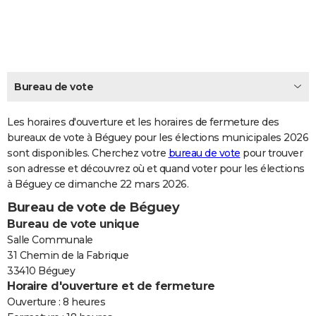
City break
Voyage de noces
Climat
Destinations
Voyage nature
Forum
+
PHOTO
GUIDES D'ACHAT
BONS PLANS
Bureau de vote
CARTE DE VOEUX
Les horaires d'ouverture et les horaires de fermeture des
Carte Bonne année
Carte Pâques
Carte de Noël
Carte Saint-Valentin
Carte d'anniversaire
DICTIONNAIRE
bureaux de vote à Béguey pour les élections municipales 2026
sont disponibles. Cherchez votre
bureau de vote
pour trouver
Biographies
Expressions
Dictionnaire
Citations
Proverbes
PROGRAMME TV
son adresse et découvrez où et quand voter pour les élections
à Béguey ce dimanche 22 mars 2026.
COPAINS D'AVANT
Bureau de vote de Béguey
Se connecter
Collèges
Universités
Service militaire
S'inscrire
Lycées
Primaires
Entreprises
Avis de recherche
AVIS DE DÉCÈS
Bureau de vote unique
Salle Communale
FORUM
31 Chemin de la Fabrique
33410 Béguey
Lifestyle
Sport
Television
Cinema
Bricolage
Culture
Auto
Voyage
Horaire d'ouverture et de fermeture
Ouverture : 8 heures