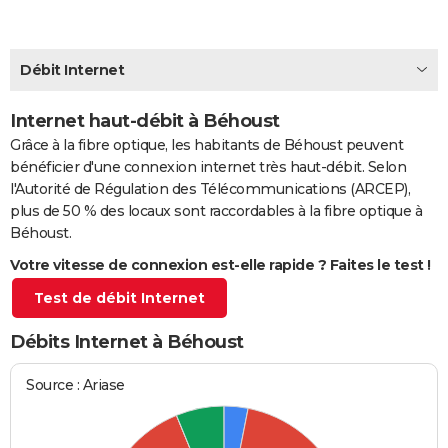
City break
Voyage de noces
Climat
Destinations
Voyage nature
Forum
+
PHOTO
GUIDES D'ACHAT
Débit Internet
BONS PLANS
Internet haut-débit à Béhoust
Grâce à la fibre optique, les habitants de Béhoust peuvent
CARTE DE VOEUX
bénéficier d'une connexion internet très haut-débit. Selon
Carte Bonne année
Carte Pâques
Carte de Noël
Carte Saint-Valentin
Carte d'anniversaire
DICTIONNAIRE
l'Autorité de Régulation des Télécommunications (ARCEP),
plus de 50 % des locaux sont raccordables à la fibre optique à
Biographies
Expressions
Dictionnaire
Citations
Proverbes
PROGRAMME TV
Béhoust.
Votre vitesse de connexion est-elle rapide ? Faites le test !
COPAINS D'AVANT
Test de débit Internet
Se connecter
Collèges
Universités
Service militaire
S'inscrire
Lycées
Primaires
Entreprises
Avis de recherche
AVIS DE DÉCÈS
Débits Internet à Béhoust
FORUM
Lifestyle
Sport
Television
Cinema
Bricolage
Culture
Auto
Voyage
Source : Ariase