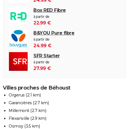
24.99 €
Box RED Fibre
à partir de
22.99 €
B&YOU Pure fibre
à partir de
24.99 €
SFR Starter
à partir de
27.99 €
Villes proches de Béhoust
Orgerus
(2.1 km)
Garancières
(2.7 km)
Millemont
(2.7 km)
Flexanville
(2.9 km)
Osmoy
(3.5 km)