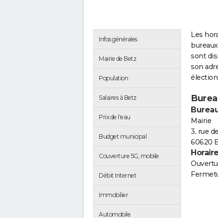
Les hora
Infos générales
bureaux
sont di
Mairie de Betz
son adre
électio
Population
Burea
Salaires à Betz
Bureau
Prix de l'eau
Mairie
3, rue d
Budget municipal
60620 B
Horair
Couverture 5G, mobile
Ouvertur
Fermetu
Débit Internet
Immobilier
Automobile