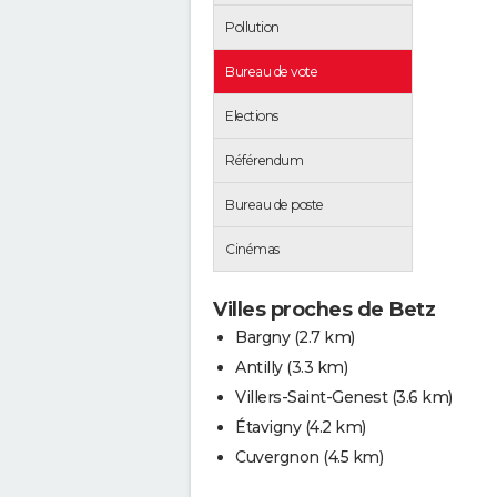
Pollution
Bureau de vote
Elections
Référendum
Bureau de poste
Cinémas
Villes proches de Betz
Bargny
(2.7 km)
Antilly
(3.3 km)
Villers-Saint-Genest
(3.6 km)
Étavigny
(4.2 km)
Cuvergnon
(4.5 km)