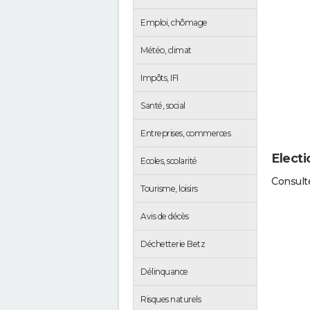
Emploi, chômage
Météo, climat
Impôts, IFI
Santé, social
Entreprises, commerces
Electi
Ecoles, scolarité
Consulte
Tourisme, loisirs
Avis de décès
Déchetterie Betz
Délinquance
Risques naturels