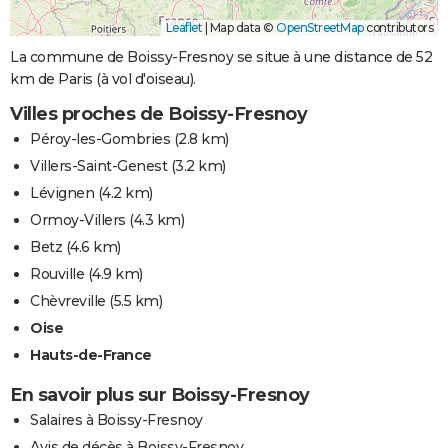
Leaflet
|
Map data ©
OpenStreetMap
contributors
La commune de Boissy-Fresnoy se situe à une distance de 52
km de Paris (à vol d'oiseau).
Villes proches de Boissy-Fresnoy
Péroy-les-Gombries
(2.8 km)
Villers-Saint-Genest
(3.2 km)
Lévignen
(4.2 km)
Ormoy-Villers
(4.3 km)
Betz
(4.6 km)
Rouville
(4.9 km)
Chèvreville
(5.5 km)
Oise
Hauts-de-France
En savoir plus sur Boissy-Fresnoy
Salaires à Boissy-Fresnoy
Avis de décès à Boissy-Fresnoy