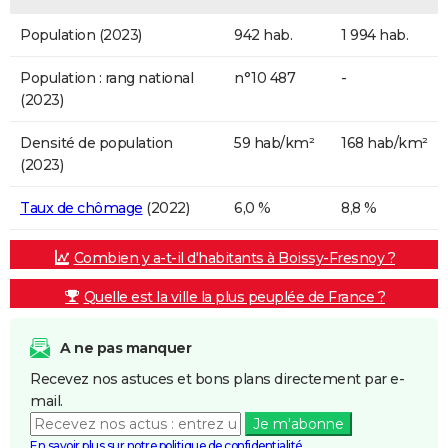
Population (2023)
942 hab.
1 994 hab.
Population : rang national
n°10 487
-
(2023)
Densité de population
59 hab/km²
168 hab/km²
(2023)
Taux de chômage
(2022)
6,0 %
8,8 %
Combien y a-t-il d'habitants à Boissy-Fresnoy ?
Quelle est la ville la plus peuplée de France ?
A ne pas manquer
Recevez nos astuces et bons plans directement par e-
mail.
Je m'abonne
En savoir plus sur notre politique de confidentialité