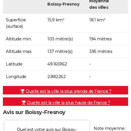
Moyenne
Boissy-Fresnoy
des villes
Superficie
15,9 km²
18,1 km²
(surface)
Altitude min.
103 mètre(s)
194 mètres
Altitude max.
137 mètre(s)
395 mètres
Latitude
49.165962
-
Longitude
2.882262
-
Quelle est la ville la plus grande de France ?
Quelle est la ville la plus haute de France ?
Avis sur Boissy-Fresnoy
Note moyenne :
Quel est votre avis sur Boissy-