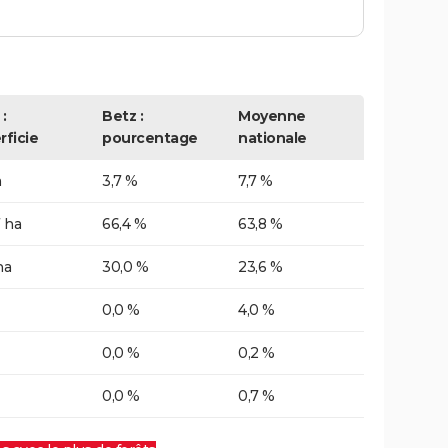
:
Betz :
Moyenne
rficie
pourcentage
nationale
a
3,7 %
7,7 %
 ha
66,4 %
63,8 %
ha
30,0 %
23,6 %
0,0 %
4,0 %
0,0 %
0,2 %
0,0 %
0,7 %