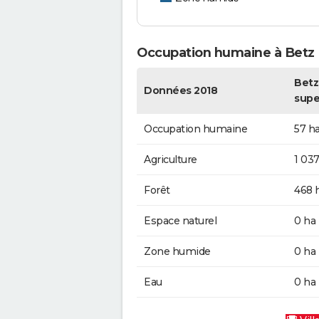
Occupation humaine à Betz
Betz 
Données 2018
supe
Occupation humaine
57 h
Agriculture
1 037
Forêt
468 
Espace naturel
0 ha
Zone humide
0 ha
Eau
0 ha