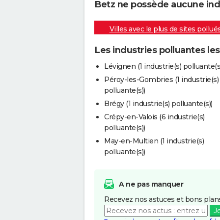
Betz ne possède aucune indus
Villes avec le plus de sites pollué
Les industries polluantes le
Lévignen (1 industrie(s) polluante(s
Péroy-les-Gombries (1 industrie(s)
polluante(s))
Brégy (1 industrie(s) polluante(s))
Crépy-en-Valois (6 industrie(s)
polluante(s))
May-en-Multien (1 industrie(s)
polluante(s))
A ne pas manquer
Recevez nos astuces et bons plans
J