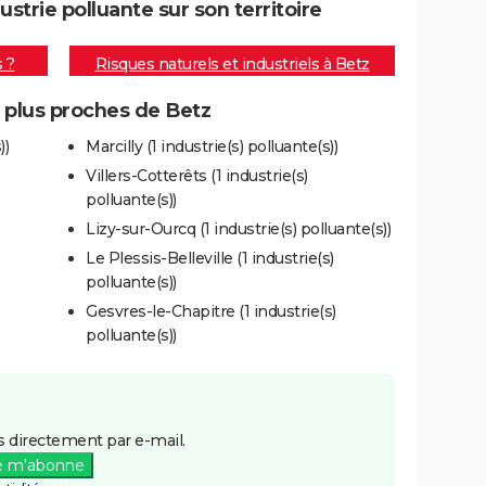
trie polluante sur son territoire
s ?
Risques naturels et industriels à Betz
s plus proches de Betz
))
Marcilly (1 industrie(s) polluante(s))
Villers-Cotterêts (1 industrie(s)
polluante(s))
Lizy-sur-Ourcq (1 industrie(s) polluante(s))
Le Plessis-Belleville (1 industrie(s)
polluante(s))
Gesvres-le-Chapitre (1 industrie(s)
polluante(s))
 directement par e-mail.
e m'abonne