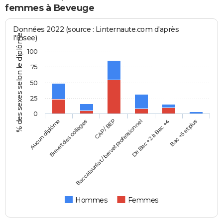
femmes à Beveuge
Données 2022 (source : Linternaute.com d'après
% des sexes selon le diplôme
l'Insee)
100
75
50
25
0
Aucun diplôme
Baccalauréat / brevet professionnel
CAP / BEP
Bac +5 et plus
Brevet des collèges
De Bac +2 à Bac +4
Hommes
Femmes