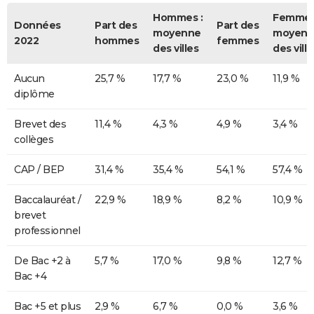
Hommes :
Femmes
Données
Part des
Part des
moyenne
moyenn
2022
hommes
femmes
des villes
des ville
Aucun
25,7 %
17,7 %
23,0 %
11,9 %
diplôme
Brevet des
11,4 %
4,3 %
4,9 %
3,4 %
collèges
CAP / BEP
31,4 %
35,4 %
54,1 %
57,4 %
Baccalauréat /
22,9 %
18,9 %
8,2 %
10,9 %
brevet
professionnel
De Bac +2 à
5,7 %
17,0 %
9,8 %
12,7 %
Bac +4
Bac +5 et plus
2,9 %
6,7 %
0,0 %
3,6 %