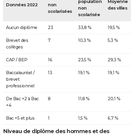
population
Moyenne
Données 2022
non
non
des villes
scolarisées
scolarisée
Aucun diplôme
23
33,8 %
19,5 %
Brevet des
7
10,3 %
5,3 %
collèges
CAP / BEP
16
23,5 %
29,3 %
Baccalauréat /
13
19,1 %
19,1 %
brevet
professionnel
De Bac +2 à Bac
8
11,8 %
20,1 %
+4
Bac +5 et plus
1
1,5 %
6,7 %
Niveau de diplôme des hommes et des