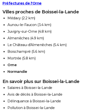
Préfectures de l'Orne
Villes proches de Boissei-la-Lande
Médavy
(2.2 km)
Aunou-le-Faucon
(3.4 km)
Juvigny-sur-Orne
(4.8 km)
Almenêches
(4.9 km)
Le Château-d'Almenêches
(5.4 km)
Boischampré
(5.6 km)
Mortrée
(5.8 km)
Orne
Normandie
En savoir plus sur Boissei-la-Lande
Salaires à Boissei-la-Lande
Avis de décès à Boissei-la-Lande
Délinquance à Boissei-la-Lande
Pollution à Boissei-la-Lande