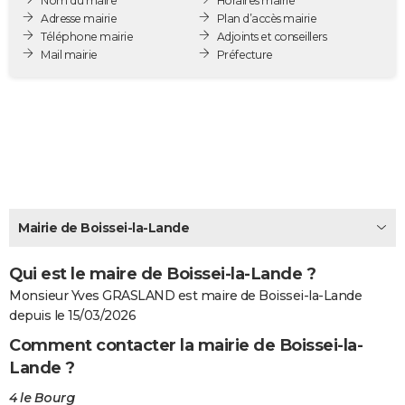
Nom du maire
Horaires mairie
City break
Voyage de noces
Climat
Destinations
Voyage nature
Forum
+
Adresse mairie
Plan d’accès mairie
PHOTO
Téléphone mairie
Adjoints et conseillers
Mail mairie
Préfecture
GUIDES D'ACHAT
BONS PLANS
CARTE DE VOEUX
Carte Bonne année
Carte Pâques
Carte de Noël
Carte Saint-Valentin
Carte d'anniversaire
DICTIONNAIRE
Biographies
Expressions
Dictionnaire
Citations
Proverbes
PROGRAMME TV
Mairie de Boissei-la-Lande
COPAINS D'AVANT
Qui est le maire de Boissei-la-Lande ?
Se connecter
Collèges
Universités
Service militaire
S'inscrire
Lycées
Primaires
Entreprises
Avis de recherche
AVIS DE DÉCÈS
Monsieur Yves GRASLAND est maire de Boissei-la-Lande
FORUM
depuis le 15/03/2026
Comment contacter la mairie de Boissei-la-
Lifestyle
Sport
Television
Cinema
Bricolage
Culture
Auto
Voyage
Lande ?
4 le Bourg