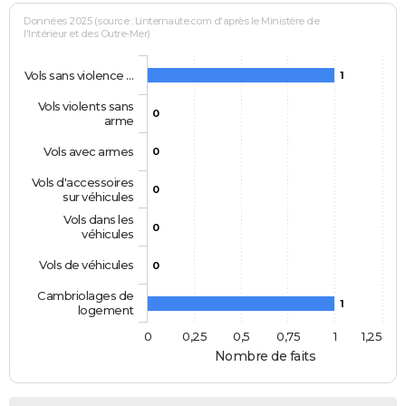
Données 2025 (source : Linternaute.com d'après le Ministère de
l'Intérieur et des Outre-Mer)
Vols sans violence …
1
Vols violents sans
0
arme
Vols avec armes
0
Vols d'accessoires
0
sur véhicules
Vols dans les
0
véhicules
Vols de véhicules
0
Cambriolages de
1
logement
0
0,25
0,5
0,75
1
1,25
Nombre de faits