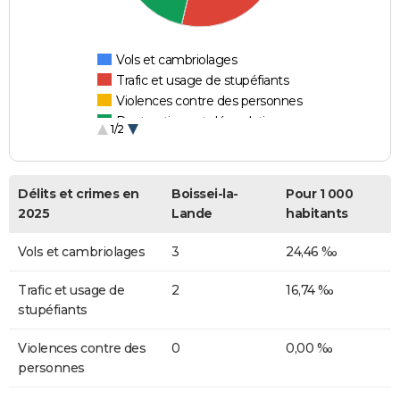
Vols et cambriolages
Trafic et usage de stupéfiants
Violences contre des personnes
Destructions et dégradations
1/2
Escroqueries et fraudes
Délits et crimes en
Boissei-la-
Pour 1 000
2025
Lande
habitants
Vols et cambriolages
3
24,46 ‰
Trafic et usage de
2
16,74 ‰
stupéfiants
Violences contre des
0
0,00 ‰
personnes