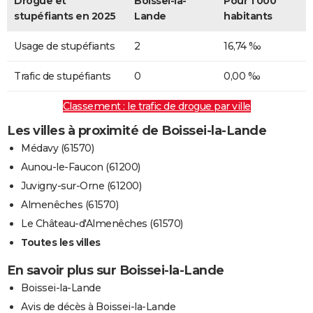
Drogue et
Boissei-la-
Pour 1 000
stupéfiants en 2025
Lande
habitants
Usage de stupéfiants
2
16,74 ‰
Trafic de stupéfiants
0
0,00 ‰
Classement : le trafic de drogue par ville
Les villes à proximité de Boissei-la-Lande
Médavy (61570)
Aunou-le-Faucon (61200)
Juvigny-sur-Orne (61200)
Almenêches (61570)
Le Château-d'Almenêches (61570)
Toutes les villes
En savoir plus sur Boissei-la-Lande
Boissei-la-Lande
Avis de décès à Boissei-la-Lande