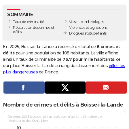
City break
Voyage de noces
Climat
Destinations
Voyage nature
Forum
+
PHOTO
SOMMAIRE
GUIDES D'ACHAT
Taux de criminalité
Vols et cambriolages
Répartition des crimes et
Violences et agressions
BONS PLANS
délits
Drogues et stupéfiants
CARTE DE VOEUX
En 2025, Boissei-la-Lande a recensé un total de
8 crimes et
Carte Bonne année
Carte Pâques
Carte de Noël
Carte Saint-Valentin
Carte d'anniversaire
délits
pour une population de 108 habitants. La ville affiche
DICTIONNAIRE
ainsi un taux de criminalité de
76,7 pour mille habitants
, ce
Biographies
Expressions
Dictionnaire
Citations
Proverbes
qui place Boissei-la-Lande au rang du classement des
villes les
PROGRAMME TV
plus dangereuses
de France.
COPAINS D'AVANT
Se connecter
Collèges
Universités
Service militaire
S'inscrire
Lycées
Primaires
Entreprises
Avis de recherche
AVIS DE DÉCÈS
FORUM
Nombre de crimes et délits à Boissei-la-Lande
Lifestyle
Sport
Television
Cinema
Bricolage
Culture
Auto
Voyage
Données 2025 (source : Linternaute.com d'après le Ministère de
l'Intérieur et des Outre-Mer)
10