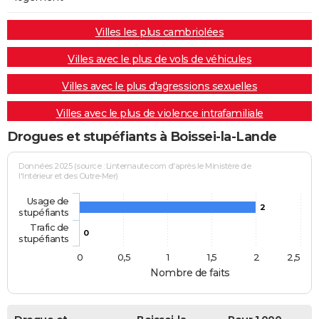
Villes les plus cambriolées
Villes avec le plus de vols de véhicules
Villes avec le plus d'agressions sexuelles
Villes avec le plus de violence intrafamiliale
Drogues et stupéfiants à Boissei-la-Lande
Données 2025 (source : Linternaute.com d'après le Ministère de
l'Intérieur et des Outre-Mer)
Usage de
2
stupéfiants
Trafic de
0
stupéfiants
0
0,5
1
1,5
2
2,5
Nombre de faits