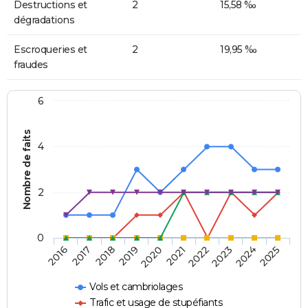
Destructions et
2
15,58 ‰
dégradations
Escroqueries et
2
19,95 ‰
fraudes
6
Nombre de faits
4
2
0
2018
2023
2019
2024
2020
2025
2016
2021
2017
2022
Vols et cambriolages
Trafic et usage de stupéfiants