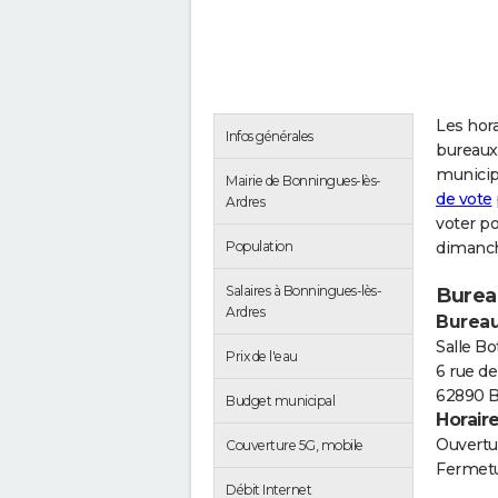
Les hora
Infos générales
bureaux
municip
Mairie de Bonningues-lès-
de vote
Ardres
voter po
Population
dimanch
Salaires à Bonningues-lès-
Burea
Ardres
Bureau
Salle Bo
Prix de l'eau
6 rue de
62890 B
Budget municipal
Horair
Ouvertur
Couverture 5G, mobile
Fermetu
Débit Internet