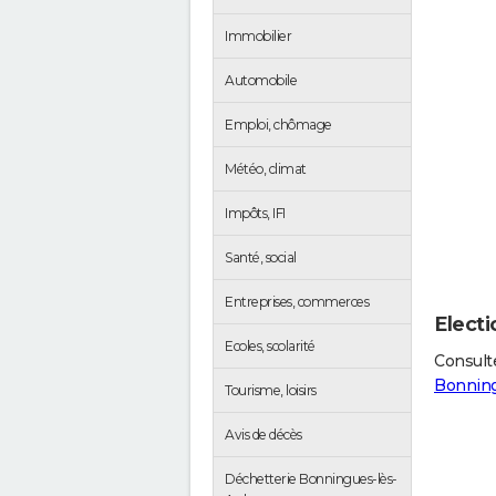
Immobilier
Automobile
Emploi, chômage
Météo, climat
Impôts, IFI
Santé, social
Entreprises, commerces
Elect
Ecoles, scolarité
Consulte
Bonning
Tourisme, loisirs
Avis de décès
Déchetterie Bonningues-lès-