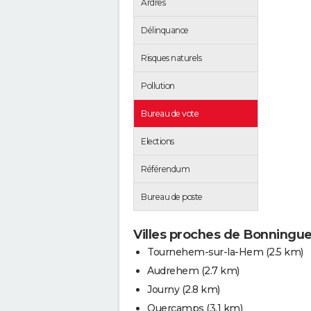
Ardres
Délinquance
Risques naturels
Pollution
Bureau de vote
Elections
Référendum
Bureau de poste
Villes proches de Bonningue
Tournehem-sur-la-Hem
(2.5 km)
Audrehem
(2.7 km)
Journy
(2.8 km)
Quercamps
(3.1 km)