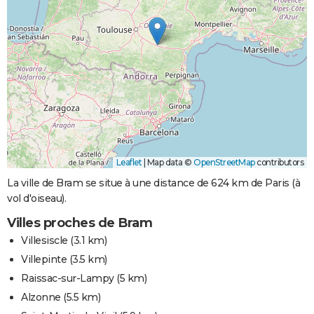
Leaflet
|
Map data ©
OpenStreetMap
contributors
La ville de Bram se situe à une distance de 624 km de Paris (à
vol d'oiseau).
Villes proches de Bram
Villesiscle
(3.1 km)
Villepinte
(3.5 km)
Raissac-sur-Lampy
(5 km)
Alzonne
(5.5 km)