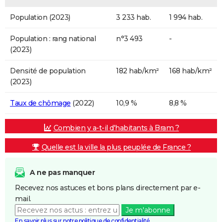
Population (2023)
3 233 hab.
1 994 hab.
Population : rang national
n°3 493
-
(2023)
Densité de population
182 hab/km²
168 hab/km²
(2023)
Taux de chômage
(2022)
10,9 %
8,8 %
Combien y a-t-il d'habitants à Bram ?
Quelle est la ville la plus peuplée de France ?
A ne pas manquer
Recevez nos astuces et bons plans directement par e-
mail.
Je m'abonne
En savoir plus sur notre politique de confidentialité