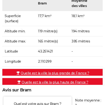
Moyenne
Bram
des villes
Superficie
17,7 km²
18,1 km²
(surface)
Altitude min.
119 mètre(s)
194 mètres
Altitude max.
165 mètre(s)
395 mètres
Latitude
43.251421
-
Longitude
2.110299
-
Quelle est la ville la plus grande de France ?
Quelle est la ville la plus haute de France ?
Avis sur Bram
Note moyenne :
Quel est votre avis sur Bram ?