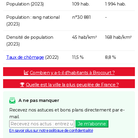
Population (2023)
109 hab.
1 994 hab.
Population : rang national
n°30 881
-
(2023)
Densité de population
45 hab/km²
168 hab/km²
(2023)
Taux de chômage
(2022)
11,5 %
8,8 %
Combien y a-t-il d'habitants à Brocourt ?
Quelle est la ville la plus peuplée de France ?
A ne pas manquer
Recevez nos astuces et bons plans directement par e-
mail.
Je m'abonne
En savoir plus sur notre politique de confidentialité