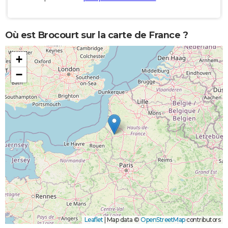
Où est Brocourt sur la carte de France ?
+
−
Leaflet
|
Map data ©
OpenStreetMap
contributors