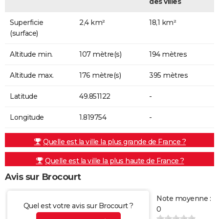
des villes
Superficie
2,4 km²
18,1 km²
(surface)
Altitude min.
107 mètre(s)
194 mètres
Altitude max.
176 mètre(s)
395 mètres
Latitude
49.851122
-
Longitude
1.819754
-
Quelle est la ville la plus grande de France ?
Quelle est la ville la plus haute de France ?
Avis sur Brocourt
Note moyenne :
Quel est votre avis sur Brocourt ?
0