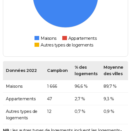
Maisons
Appartements
Autres types de logements
% des
Moyenne
Données 2022
Campbon
logements
des villes
Maisons
1 666
96,6 %
89,7 %
Appartements
47
2,7 %
9,3 %
Autres types de
12
0,7 %
0,9 %
logements
NB :
les autres types de logements incluent les logements-