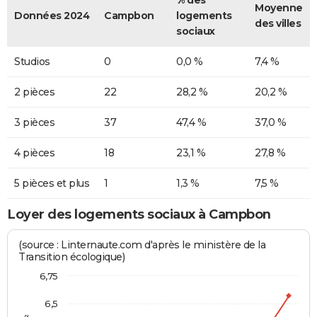
Moyenne
Données 2024
Campbon
logements
des villes
sociaux
Studios
0
0,0 %
7,4 %
2 pièces
22
28,2 %
20,2 %
3 pièces
37
47,4 %
37,0 %
4 pièces
18
23,1 %
27,8 %
5 pièces et plus
1
1,3 %
7,5 %
Loyer des logements sociaux à Campbon
(source : Linternaute.com d'après le ministère de la
Transition écologique)
6,75
6,5