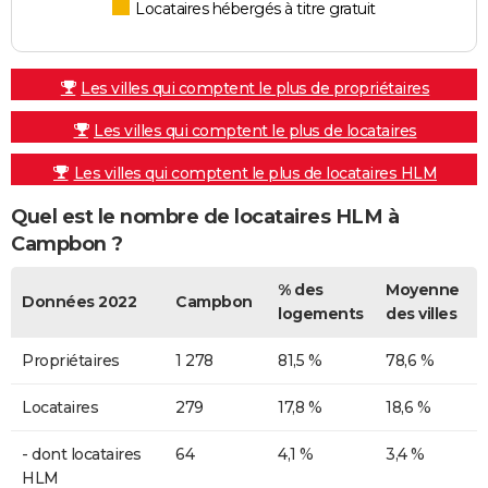
Locataires hébergés à titre gratuit
Les villes qui comptent le plus de propriétaires
Les villes qui comptent le plus de locataires
Les villes qui comptent le plus de locataires HLM
Quel est le nombre de locataires HLM à
Campbon ?
% des
Moyenne
Données 2022
Campbon
logements
des villes
Propriétaires
1 278
81,5 %
78,6 %
Locataires
279
17,8 %
18,6 %
- dont locataires
64
4,1 %
3,4 %
HLM