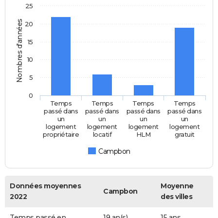
25
Nombres d'années
20
15
10
5
0
Temps
Temps
Temps
Temps
passé dans
passé dans
passé dans
passé dans
un
un
un
un
logement
logement
logement
logement
propriétaire
locatif
HLM
gratuit
Campbon
Données moyennes
Moyenne
Campbon
2022
des villes
Temps passé en
19 an(s)
15 ans