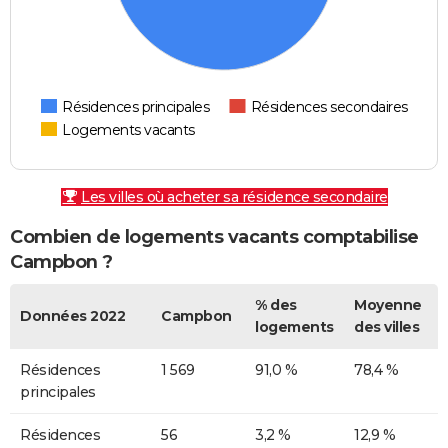
Résidences principales
Résidences secondaires
Logements vacants
Les villes où acheter sa résidence secondaire
Combien de logements vacants comptabilise
Campbon ?
% des
Moyenne
Données 2022
Campbon
logements
des villes
Résidences
1 569
91,0 %
78,4 %
principales
Résidences
56
3,2 %
12,9 %