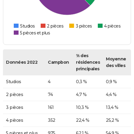
Studios
2 pièces
3 pièces
4 pièces
5 pièces et plus
% des
Moyenne
Données 2022
Campbon
résidences
des villes
principales
Studios
4
0,3 %
0,9 %
2 pièces
74
4,7 %
4,4 %
3 pièces
161
10,3 %
13,4 %
4 pièces
352
22,4 %
25,2 %
5 pièces et plus
975
62,1 %
54,9 %