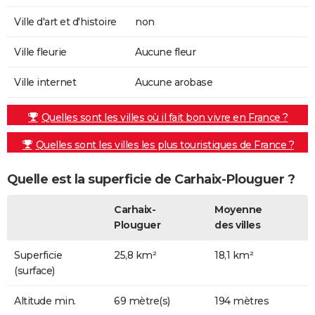
Ville d'art et d'histoire
non
Ville fleurie
Aucune fleur
Ville internet
Aucune arobase
Quelles sont les villes où il fait bon vivre en France ?
Quelles sont les villes les plus touristiques de France ?
Quelle est la superficie de Carhaix-Plouguer ?
Carhaix-
Moyenne
Plouguer
des villes
Superficie
25,8 km²
18,1 km²
(surface)
Altitude min.
69 mètre(s)
194 mètres