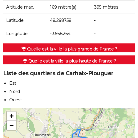
Altitude max.
169 mètre(s)
395 mètres
Latitude
48.268758
-
Longitude
-3.566264
-
Quelle est la ville la plus grande de France ?
Quelle est la ville la plus haute de France ?
Liste des quartiers de Carhaix-Plouguer
Est
Nord
Ouest
+
−