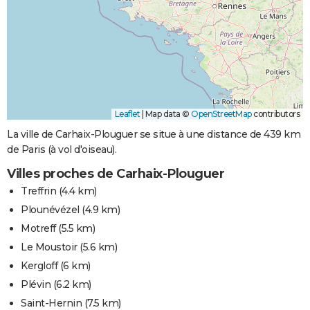
Leaflet
|
Map data ©
OpenStreetMap
contributors
La ville de Carhaix-Plouguer se situe à une distance de 439 km
de Paris (à vol d'oiseau).
Villes proches de Carhaix-Plouguer
Treffrin
(4.4 km)
Plounévézel
(4.9 km)
Motreff
(5.5 km)
Le Moustoir
(5.6 km)
Kergloff
(6 km)
Plévin
(6.2 km)
Saint-Hernin
(7.5 km)