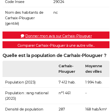
Code Insee
29024
Nom des habitants de
nc
Carhaix-Plouguer
(gentilé)
Donner mon avis sur Carhaix-Plouguer
Comparer Carhaix-Plouguer à une autre ville...
Quelle est la population de Carhaix-Plouguer ?
Carhaix-
Moyenne
Plouguer
des villes
Population (2023)
7 412 hab.
1 994 hab.
Population : rang national
n°1 461
-
(2023)
Densité de population
287
168 hab/km²