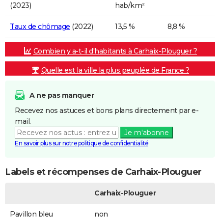
(2023)
hab/km²
Taux de chômage
(2022)
13,5 %
8,8 %
Combien y a-t-il d'habitants à Carhaix-Plouguer ?
Quelle est la ville la plus peuplée de France ?
A ne pas manquer
Recevez nos astuces et bons plans directement par e-
mail.
Je m'abonne
En savoir plus sur notre politique de confidentialité
Labels et récompenses de Carhaix-Plouguer
Carhaix-Plouguer
Pavillon bleu
non