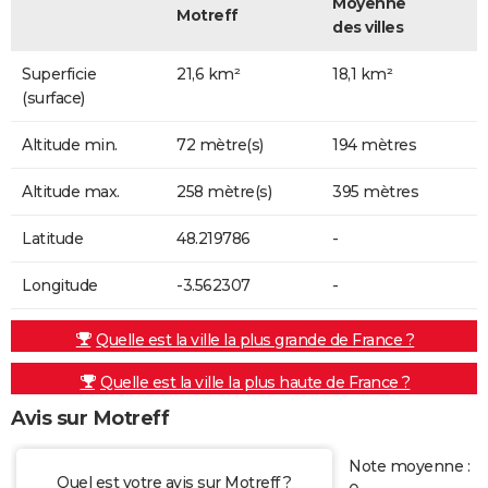
Moyenne
Motreff
des villes
Superficie
21,6 km²
18,1 km²
(surface)
Altitude min.
72 mètre(s)
194 mètres
Altitude max.
258 mètre(s)
395 mètres
Latitude
48.219786
-
Longitude
-3.562307
-
Quelle est la ville la plus grande de France ?
Quelle est la ville la plus haute de France ?
Avis sur Motreff
Note moyenne :
Quel est votre avis sur Motreff ?