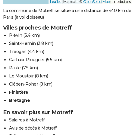
Leaflet
|
Map data ©
OpenStreetMap
contributors
La commune de Motreff se situe à une distance de 440 km de
Paris (à vol d'oiseau).
Villes proches de Motreff
Plévin
(3.4 km)
Saint-Hernin
(3.8 km)
Tréogan
(4.4 km)
Carhaix-Plouguer
(5.5 km)
Paule
(7.5 km)
Le Moustoir
(8 km)
Cléden-Poher
(8 km)
Finistère
Bretagne
En savoir plus sur Motreff
Salaires à Motreff
Avis de décès à Motreff