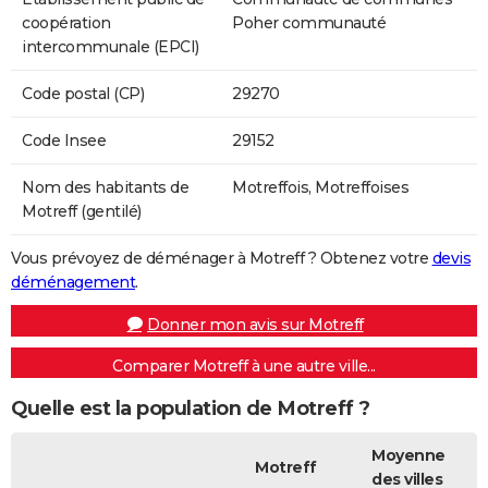
coopération
Poher communauté
intercommunale (EPCI)
Code postal (CP)
29270
Code Insee
29152
Nom des habitants de
Motreffois, Motreffoises
Motreff (gentilé)
Vous prévoyez de déménager à Motreff ? Obtenez votre
devis
déménagement
.
Donner mon avis sur Motreff
Comparer Motreff à une autre ville...
Quelle est la population de Motreff ?
Moyenne
Motreff
des villes