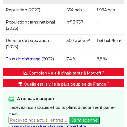
Population (2023)
654 hab.
1 994 hab.
Population : rang national
n°13 757
-
(2023)
Densité de population
30 hab/km²
168 hab/km²
(2023)
Taux de chômage
(2022)
7,4 %
8,8 %
Combien y a-t-il d'habitants à Motreff ?
Quelle est la ville la plus peuplée de France ?
A ne pas manquer
Recevez nos astuces et bons plans directement par e-
mail.
Je m'abonne
En savoir plus sur notre politique de confidentialité