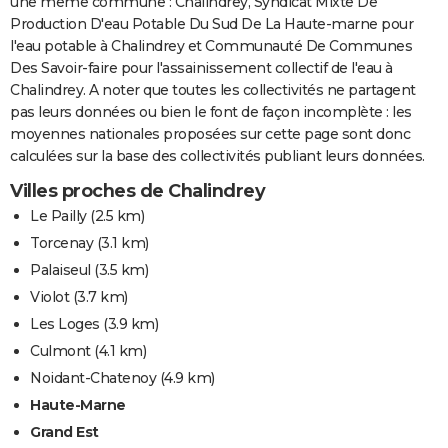
une même commune : Chalindrey, Syndicat Mixte De
Production D'eau Potable Du Sud De La Haute-marne pour
l'eau potable à Chalindrey et Communauté De Communes
Des Savoir-faire pour l'assainissement collectif de l'eau à
Chalindrey. A noter que toutes les collectivités ne partagent
pas leurs données ou bien le font de façon incomplète : les
moyennes nationales proposées sur cette page sont donc
calculées sur la base des collectivités publiant leurs données.
Villes proches de Chalindrey
Le Pailly
(2.5 km)
Torcenay
(3.1 km)
Palaiseul
(3.5 km)
Violot
(3.7 km)
Les Loges
(3.9 km)
Culmont
(4.1 km)
Noidant-Chatenoy
(4.9 km)
Haute-Marne
Grand Est