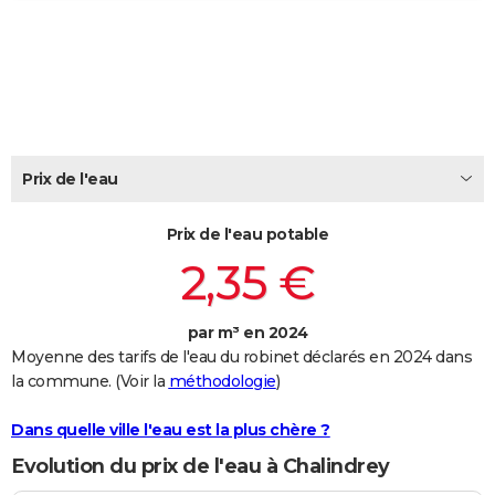
City break
Voyage de noces
Climat
Destinations
Voyage nature
Forum
+
PHOTO
GUIDES D'ACHAT
BONS PLANS
CARTE DE VOEUX
Prix de l'eau
Carte Bonne année
Carte Pâques
Carte de Noël
Carte Saint-Valentin
Carte d'anniversaire
DICTIONNAIRE
Prix de l'eau potable
Biographies
Expressions
Dictionnaire
Citations
Proverbes
PROGRAMME TV
2,35 €
COPAINS D'AVANT
par m³ en 2024
Se connecter
Collèges
Universités
Service militaire
S'inscrire
Lycées
Primaires
Entreprises
Avis de recherche
AVIS DE DÉCÈS
Moyenne des tarifs de l'eau du robinet déclarés en 2024 dans
la commune. (Voir la
méthodologie
)
FORUM
Lifestyle
Sport
Television
Cinema
Bricolage
Culture
Auto
Voyage
Dans quelle ville l'eau est la plus chère ?
Evolution du prix de l'eau à Chalindrey