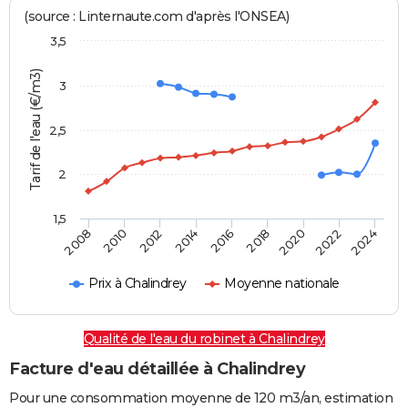
(source : Linternaute.com d'après l'ONSEA)
3,5
Tarif de l'eau (€/m3)
3
2,5
2
1,5
2016
2014
2024
2012
2022
2010
2020
2008
2018
Prix à Chalindrey
Moyenne nationale
Qualité de l'eau du robinet à Chalindrey
Facture d'eau détaillée à Chalindrey
Pour une consommation moyenne de 120 m3/an, estimation