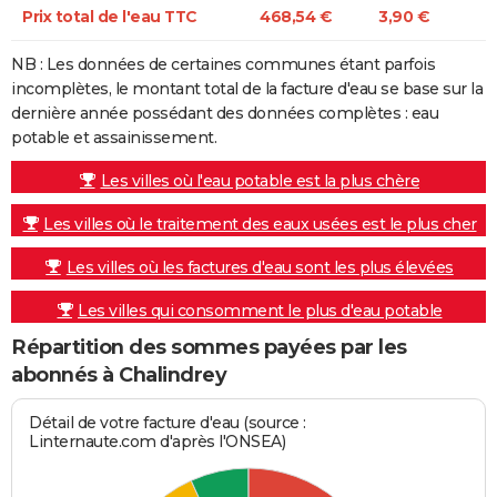
Prix total de l'eau TTC
468,54 €
3,90 €
NB : Les données de certaines communes étant parfois
incomplètes, le montant total de la facture d'eau se base sur la
dernière année possédant des données complètes : eau
potable et assainissement.
Les villes où l'eau potable est la plus chère
Les villes où le traitement des eaux usées est le plus cher
Les villes où les factures d'eau sont les plus élevées
Les villes qui consomment le plus d'eau potable
Répartition des sommes payées par les
abonnés à Chalindrey
Détail de votre facture d'eau (source :
Linternaute.com d'après l'ONSEA)