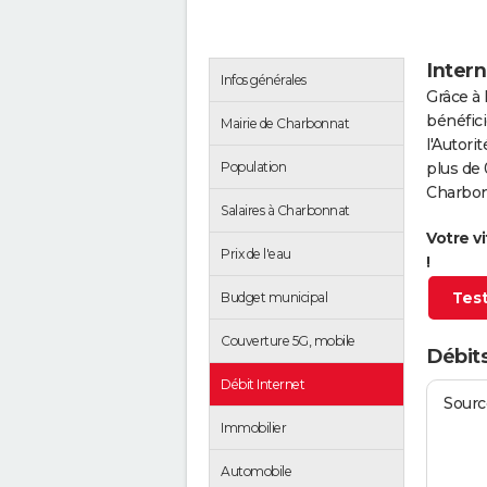
Inter
Infos générales
Grâce à 
bénéfici
Mairie de Charbonnat
l'Autor
Population
plus de 
Charbon
Salaires à Charbonnat
Votre v
Prix de l'eau
!
Test
Budget municipal
Couverture 5G, mobile
Débit
Débit Internet
Source
Immobilier
Automobile