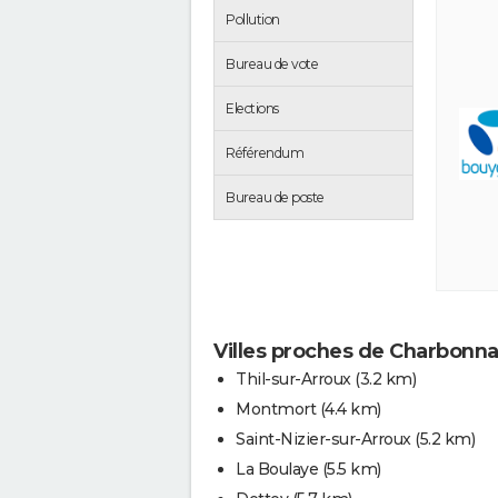
Pollution
Bureau de vote
Elections
Référendum
Bureau de poste
Villes proches de Charbonna
Thil-sur-Arroux
(3.2 km)
Montmort
(4.4 km)
Saint-Nizier-sur-Arroux
(5.2 km)
La Boulaye
(5.5 km)