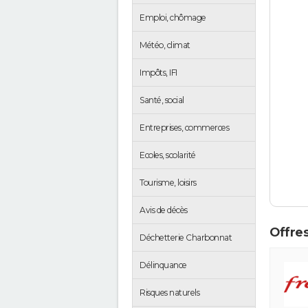
Emploi, chômage
Météo, climat
Impôts, IFI
Santé, social
Entreprises, commerces
Ecoles, scolarité
Tourisme, loisirs
Avis de décès
Offres
Déchetterie Charbonnat
Délinquance
Risques naturels