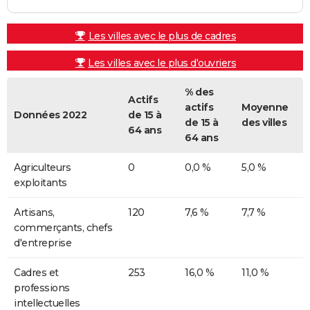
Les villes avec le plus de cadres
Les villes avec le plus d'ouvriers
% des
Actifs
actifs
Moyenne
Données 2022
de 15 à
de 15 à
des villes
64 ans
64 ans
Agriculteurs
0
0,0 %
5,0 %
exploitants
Artisans,
120
7,6 %
7,7 %
commerçants, chefs
d'entreprise
Cadres et
253
16,0 %
11,0 %
professions
intellectuelles