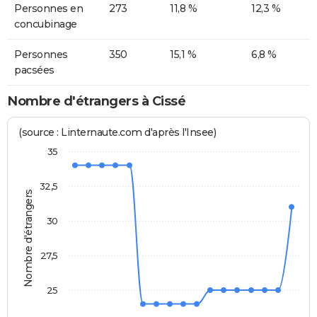
Personnes en
273
11,8 %
12,3 %
concubinage
Personnes
350
15,1 %
6,8 %
pacsées
Nombre d'étrangers à Cissé
(source : Linternaute.com d'après l'Insee)
35
32,5
Nombre d'étrangers
30
27,5
25