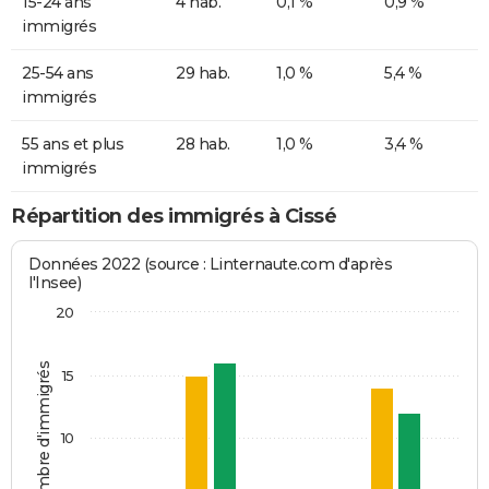
15-24 ans
4 hab.
0,1 %
0,9 %
immigrés
25-54 ans
29 hab.
1,0 %
5,4 %
immigrés
55 ans et plus
28 hab.
1,0 %
3,4 %
immigrés
Répartition des immigrés à Cissé
Données 2022 (source : Linternaute.com d'après
l'Insee)
20
Nombre d'immigrés
15
10