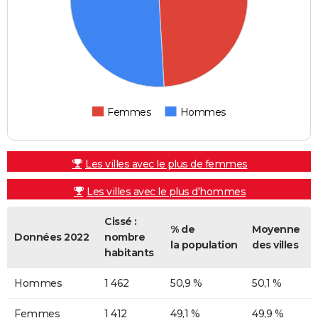
Femmes
Hommes
Les villes avec le plus de femmes
Les villes avec le plus d'hommes
Cissé :
% de
Moyenne
Données 2022
nombre
la population
des villes
habitants
Hommes
1 462
50,9 %
50,1 %
Femmes
1 412
49,1 %
49,9 %