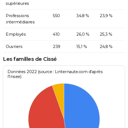
supérieures
Professions
550
34,8 %
23,9 %
intermédiaires
Employés
410
26,0 %
25,3 %
Ouvriers
239
15,1 %
24,8 %
Les familles de Cissé
Données 2022 (source : Linternaute.com d'après
l'Insee)