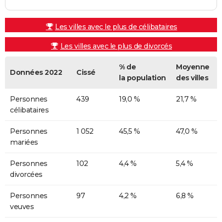
Les villes avec le plus de célibataires
Les villes avec le plus de divorcés
% de
Moyenne
Données 2022
Cissé
la population
des villes
Personnes
439
19,0 %
21,7 %
célibataires
Personnes
1 052
45,5 %
47,0 %
mariées
Personnes
102
4,4 %
5,4 %
divorcées
Personnes
97
4,2 %
6,8 %
veuves