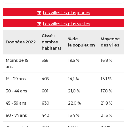
Les villes les plus jeunes
Les villes les plus vieilles
Cissé :
% de
Moyenne
Données 2022
nombre
la population
des villes
habitants
Moins de 15
558
19,5 %
16,8 %
ans
15 - 29 ans
405
14,1 %
13,1 %
30 - 44 ans
601
21,0 %
17,8 %
45 - 59 ans
630
22,0 %
21,8 %
60 - 74 ans
440
15,4 %
21,3 %