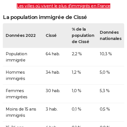
Les villes où vivent le plus d'immigrés en France
La population immigrée de Cissé
% de la
Données
Données 2022
Cissé
population
nationales
de Cissé
Population
64 hab.
2,2 %
10,3 %
immigrée
Hommes
34 hab.
1,2 %
5,0 %
immigrés
Femmes
30 hab.
1,0 %
5,3 %
immigrées
Moins de 15 ans
3 hab.
0,1 %
0,5 %
immigrés