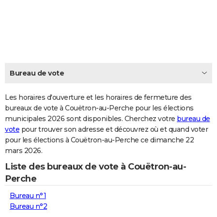
City break
Voyage de noces
Climat
Destinations
Voyage nature
Forum
+
PHOTO
GUIDES D'ACHAT
BONS PLANS
CARTE DE VOEUX
Bureau de vote
Carte Bonne année
Carte Pâques
Carte de Noël
Carte Saint-Valentin
Carte d'anniversaire
DICTIONNAIRE
Les horaires d'ouverture et les horaires de fermeture des
Biographies
Expressions
bureaux de vote à Couëtron-au-Perche pour les élections
Dictionnaire
Citations
Proverbes
PROGRAMME TV
municipales 2026 sont disponibles. Cherchez votre
bureau de
vote
pour trouver son adresse et découvrez où et quand voter
COPAINS D'AVANT
pour les élections à Couëtron-au-Perche ce dimanche 22
Se connecter
Collèges
Universités
Service militaire
S'inscrire
Lycées
Primaires
Entreprises
Avis de recherche
AVIS DE DÉCÈS
mars 2026.
Liste des bureaux de vote à Couëtron-au-
FORUM
Perche
Lifestyle
Sport
Television
Cinema
Bricolage
Culture
Auto
Voyage
Bureau n°1
Bureau n°2