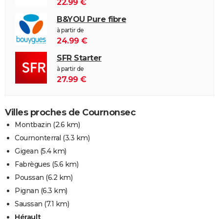
22.99 €
B&YOU Pure fibre
à partir de
24.99 €
SFR Starter
à partir de
27.99 €
Villes proches de Cournonsec
Montbazin
(2.6 km)
Cournonterral
(3.3 km)
Gigean
(5.4 km)
Fabrègues
(5.6 km)
Poussan
(6.2 km)
Pignan
(6.3 km)
Saussan
(7.1 km)
Hérault