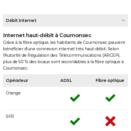
City break
Voyage de noces
Climat
Destinations
Voyage nature
Forum
+
PHOTO
GUIDES D'ACHAT
Débit Internet
BONS PLANS
Internet haut-débit à Cournonsec
Grâce à la fibre optique, les habitants de Cournonsec peuvent
CARTE DE VOEUX
bénéficier d'une connexion internet très haut-débit. Selon
Carte Bonne année
Carte Pâques
Carte de Noël
Carte Saint-Valentin
Carte d'anniversaire
DICTIONNAIRE
l'Autorité de Régulation des Télécommunications (ARCEP),
plus de 50 % des locaux sont raccordables à la fibre optique à
Biographies
Expressions
Dictionnaire
Citations
Proverbes
PROGRAMME TV
Cournonsec.
COPAINS D'AVANT
Opérateur
ADSL
Fibre optique
Se connecter
Collèges
Universités
Service militaire
S'inscrire
Lycées
Primaires
Entreprises
Avis de recherche
AVIS DE DÉCÈS
Orange
FORUM
Lifestyle
Sport
Television
Cinema
Bricolage
Culture
Auto
Voyage
SFR