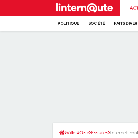
AC
POLITIQUE
SOCIÉTÉ
FAITS DIVER
Villes
Oise
Essuiles
Internet, mob