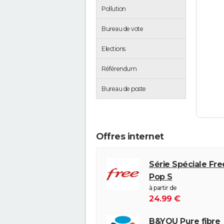
Pollution
Bureau de vote
Elections
Référendum
Bureau de poste
Offres internet
Série Spéciale Fr
Pop S
à partir de
24.99 €
B&YOU Pure fibre