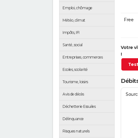
Emploi, chômage
Free
Météo, climat
Impôts, IFI
Santé, social
Votre v
!
Entreprises, commerces
Test
Ecoles, scolarité
Débits
Tourisme, loisirs
Source
Avis de décès
Déchetterie Essuiles
Délinquance
Risques naturels