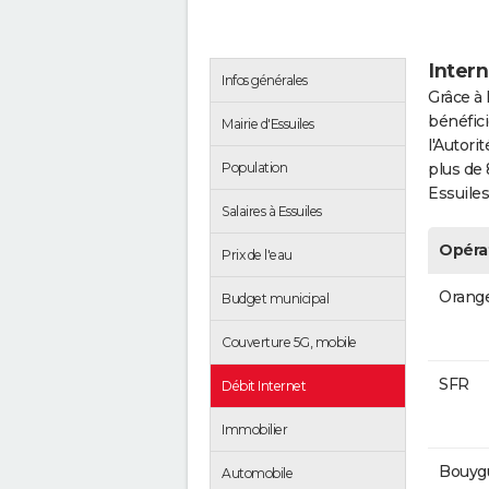
Intern
Infos générales
Grâce à 
bénéfici
Mairie d'Essuiles
l'Autor
Population
plus de 
Essuiles
Salaires à Essuiles
Opéra
Prix de l'eau
Orang
Budget municipal
Couverture 5G, mobile
SFR
Débit Internet
Immobilier
Bouyg
Automobile