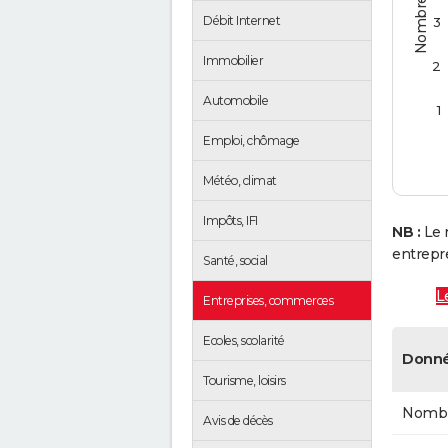
Débit Internet
3
Immobilier
2
Automobile
1
Emploi, chômage
Météo, climat
Impôts, IFI
NB :
Le 
entrepr
Santé, social
L
Entreprises, commerces
Ecoles, scolarité
Donné
Tourisme, loisirs
Nombre
Avis de décès