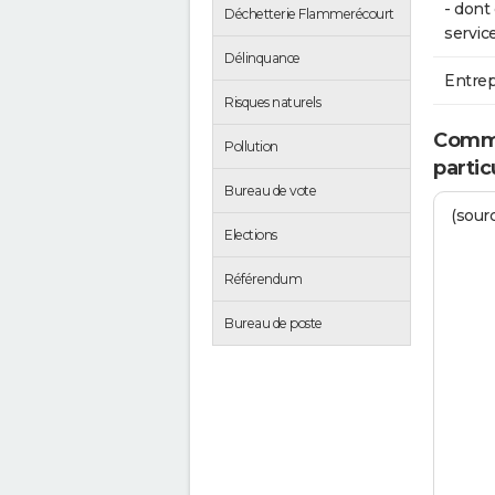
- don
Déchetterie Flammerécourt
service
Délinquance
Entrep
Risques naturels
Comme
Pollution
parti
Bureau de vote
(sourc
Elections
Référendum
Bureau de poste