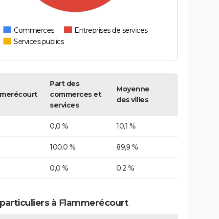
Commerces
Entreprises de services
Services publics
Part des
Moyenne
merécourt
commerces et
des villes
services
0,0 %
10,1 %
100,0 %
89,9 %
0,0 %
0,2 %
particuliers à Flammerécourt