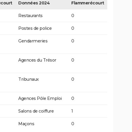
court
Données 2024
Flammerécourt
Restaurants
0
Postes de police
0
Gendarmeries
0
Agences du Trésor
0
Tribunaux
0
Agences Pôle Emploi
0
Salons de coiffure
1
Maçons
0