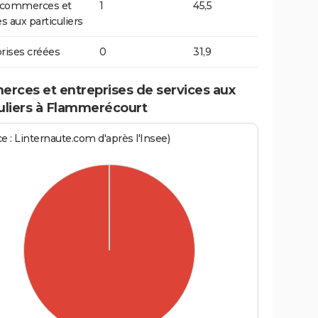
t commerces et
1
45,5
s aux particuliers
rises créées
0
31,9
rces et entreprises de services aux
culiers à Flammerécourt
e : Linternaute.com d'après l'Insee)