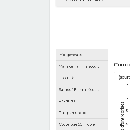
Infos générales
Combi
Mairie de Flammerécourt
(sourc
Population
7
Salaires à Flammerécourt
6
Prix de l'eau
Nombre d'entreprises
5
Budget municipal
4
Couverture 5G, mobile