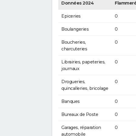
Données 2024
Flammeré
Epiceries
0
Boulangeries
0
Boucheries,
0
charcuteries
Librairies, papeteries,
0
journaux
Drogueries,
0
quincalleries, bricolage
Banques
0
Bureaux de Poste
0
Garages, réparation
0
automobile