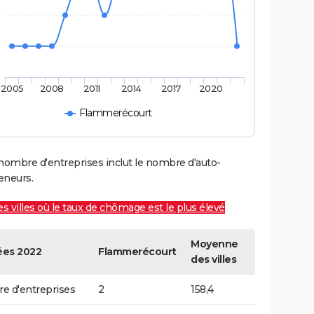
2005
2008
2011
2014
2017
2020
Flammerécourt
nombre d'entreprises inclut le nombre d'auto-
eneurs.
es villes où le taux de chômage est le plus élevé
Moyenne
es 2022
Flammerécourt
des villes
 d'entreprises
2
158,4