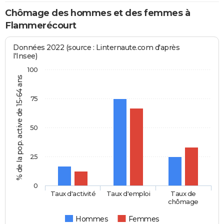
Chômage des hommes et des femmes à
Flammerécourt
Données 2022 (source : Linternaute.com d'après
l'Insee)
100
% de la pop. active de 15-64 ans
75
50
25
0
Taux d'activité
Taux d'emploi
Taux de
chômage
Hommes
Femmes