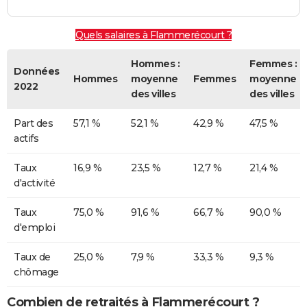
Quels salaires à Flammerécourt ?
Hommes :
Femmes :
Données
Hommes
moyenne
Femmes
moyenne
2022
des villes
des villes
Part des
57,1 %
52,1 %
42,9 %
47,5 %
actifs
Taux
16,9 %
23,5 %
12,7 %
21,4 %
d'activité
Taux
75,0 %
91,6 %
66,7 %
90,0 %
d'emploi
Taux de
25,0 %
7,9 %
33,3 %
9,3 %
chômage
Combien de retraités à Flammerécourt ?