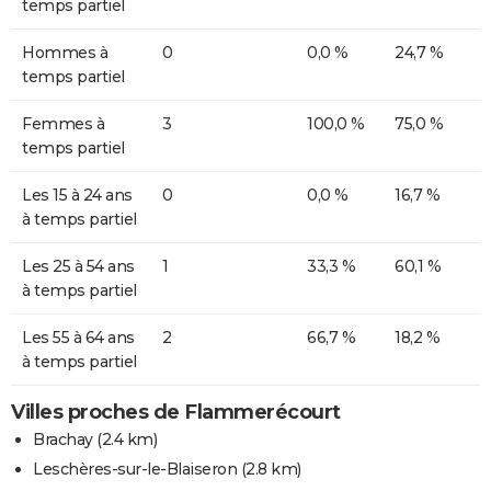
temps partiel
Hommes à
0
0,0 %
24,7 %
temps partiel
Femmes à
3
100,0 %
75,0 %
temps partiel
Les 15 à 24 ans
0
0,0 %
16,7 %
à temps partiel
Les 25 à 54 ans
1
33,3 %
60,1 %
à temps partiel
Les 55 à 64 ans
2
66,7 %
18,2 %
à temps partiel
Villes proches de Flammerécourt
Brachay
(2.4 km)
Leschères-sur-le-Blaiseron
(2.8 km)