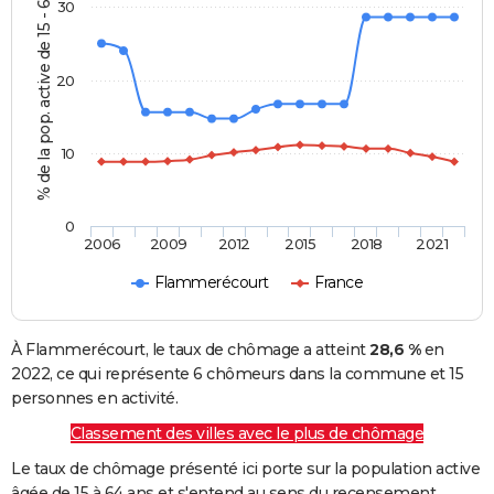
% de la pop. active de 15 - 64 ans
30
20
10
0
2006
2009
2012
2015
2018
2021
Flammerécourt
France
À Flammerécourt, le taux de chômage a atteint
28,6 %
en
2022, ce qui représente 6 chômeurs dans la commune et 15
personnes en activité.
Classement des villes avec le plus de chômage
Le taux de chômage présenté ici porte sur la population active
âgée de 15 à 64 ans et s'entend au sens du recensement.