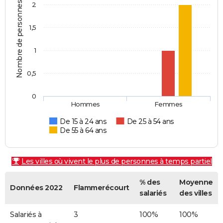
Nombre de personnes
2
1,5
1
0,5
0
Hommes
Femmes
De 15 à 24 ans
De 25 à 54 ans
De 55 à 64 ans
Les villes où vivent le plus de personnes à temps partiel
% des
Moyenne
Données 2022
Flammerécourt
salariés
des villes
Salariés à
3
100%
100%