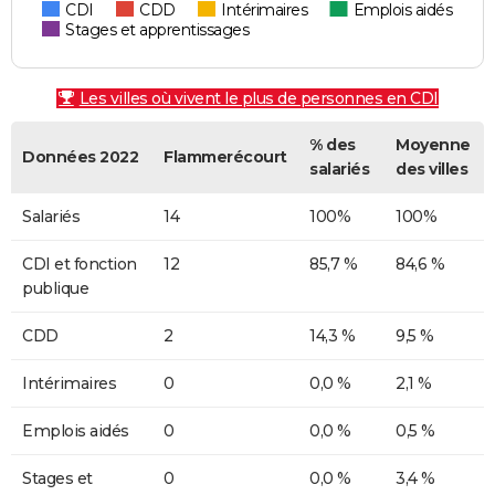
CDI
CDD
Intérimaires
Emplois aidés
Stages et apprentissages
Les villes où vivent le plus de personnes en CDI
% des
Moyenne
Données 2022
Flammerécourt
salariés
des villes
Salariés
14
100%
100%
CDI et fonction
12
85,7 %
84,6 %
publique
CDD
2
14,3 %
9,5 %
Intérimaires
0
0,0 %
2,1 %
Emplois aidés
0
0,0 %
0,5 %
Stages et
0
0,0 %
3,4 %