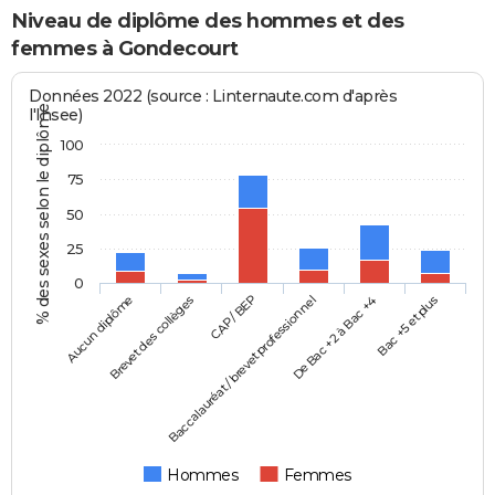
Niveau de diplôme des hommes et des
femmes à Gondecourt
Données 2022 (source : Linternaute.com d'après
% des sexes selon le diplôme
l'Insee)
100
75
50
25
0
Aucun diplôme
Baccalauréat / brevet professionnel
CAP / BEP
Bac +5 et plus
Brevet des collèges
De Bac +2 à Bac +4
Hommes
Femmes