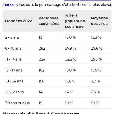
France
(villes dont le pourcentage d'étudiants est le plus élevé).
% de la
Personnes
Moyenne
Données 2022
population
scolarisées
des villes
scolarisée
2 - 5 ans
131
13,0 %
15,3 %
6 - 10 ans
282
27,9 %
29,6 %
11 - 14 ans
224
22,2 %
25,5 %
15 - 17 ans
182
18,0 %
18,5 %
18 - 24 ans
158
15,6 %
8,7 %
25 - 29 ans
14
1,4 %
0,5 %
30 ans et plus
19
1,9 %
1,9 %