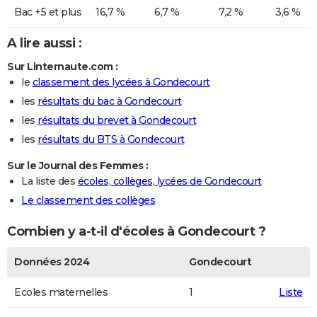
Bac +5 et plus
16,7 %
6,7 %
7,2 %
3,6 %
A lire aussi :
Sur Linternaute.com :
le
classement des lycées à Gondecourt
les
résultats du bac à Gondecourt
les
résultats du brevet à Gondecourt
les
résultats du BTS à Gondecourt
Sur le Journal des Femmes :
La liste des
écoles, collèges, lycées de Gondecourt
Le classement des collèges
Combien y a-t-il d'écoles à Gondecourt ?
Données 2024
Gondecourt
Ecoles maternelles
1
Liste