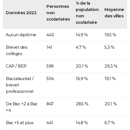
% de la
Personnes
population
Moyenne
Données 2022
non
non
des villes
scolarisées
scolarisée
Aucun diplôme
443
14,9 %
19,5 %
Brevet des
141
4,7 %
5,3 %
collèges
CAP / BEP
599
20,1 %
29,3 %
Baccalauréat /
504
16,9 %
19,1 %
brevet
professionnel
De Bac +2 à Bac
847
28,5 %
20,1 %
+4
Bac +5 et plus
441
14,8 %
6,7 %