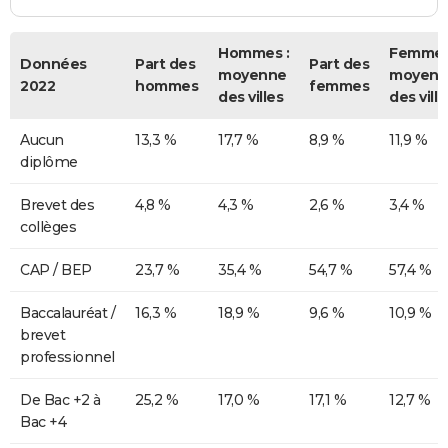
Hommes :
Femmes
Données
Part des
Part des
moyenne
moyenn
2022
hommes
femmes
des villes
des ville
Aucun
13,3 %
17,7 %
8,9 %
11,9 %
diplôme
Brevet des
4,8 %
4,3 %
2,6 %
3,4 %
collèges
CAP / BEP
23,7 %
35,4 %
54,7 %
57,4 %
Baccalauréat /
16,3 %
18,9 %
9,6 %
10,9 %
brevet
professionnel
De Bac +2 à
25,2 %
17,0 %
17,1 %
12,7 %
Bac +4