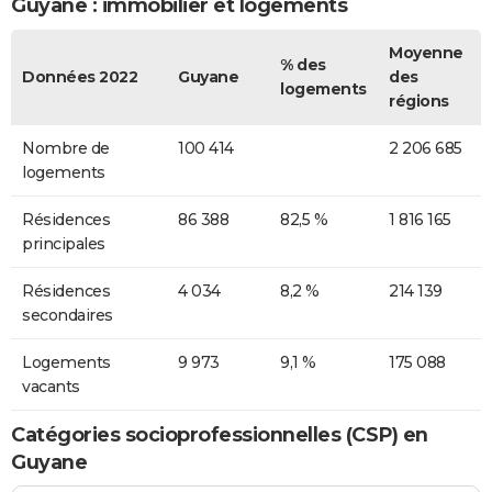
Guyane : immobilier et logements
Moyenne
% des
Données 2022
Guyane
des
logements
régions
Nombre de
100 414
2 206 685
logements
Résidences
86 388
82,5 %
1 816 165
principales
Résidences
4 034
8,2 %
214 139
secondaires
Logements
9 973
9,1 %
175 088
vacants
Catégories socioprofessionnelles (CSP) en
Guyane