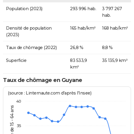
Population (2023)
293 996 hab.
3 797 267
hab.
Densité de population
165 hab/km²
168 hab/km²
(2023)
Taux de chômage (2022)
26,8 %
8,8 %
Superficie
83 533,9
35 135,9 km²
km²
Taux de chômage en Guyane
(source : Linternaute.com d'après l'Insee)
40
35