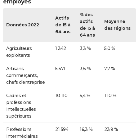
employés
% des
Actifs
actifs
Moyenne
Données 2022
de 15 à
de 15 à
des régions
64 ans
64 ans
Agriculteurs
1 342
3,3 %
5,0 %
exploitants
Artisans,
5 571
3,6 %
7,7 %
commerçants,
chefs d'entreprise
Cadres et
10 110
5,4 %
11,0 %
professions
intellectuelles
supérieures
Professions
21 594
16,3 %
23,9 %
intermédiaires