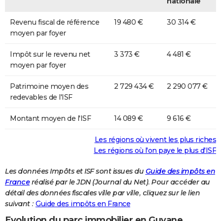
nationale
Revenu fiscal de référence
19 480 €
30 314 €
moyen par foyer
Impôt sur le revenu net
3 373 €
4 481 €
moyen par foyer
Patrimoine moyen des
2 729 434 €
2 290 077 €
redevables de l'ISF
Montant moyen de l'ISF
14 089 €
9 616 €
Les régions où vivent les plus riches
Les régions où l'on paye le plus d'ISF
Les données Impôts et ISF sont issues du
Guide des impôts en
France
réalisé par le JDN (Journal du Net). Pour accéder au
détail des données fiscales ville par ville, cliquez sur le lien
suivant :
Guide des impôts en France
Evolution du parc immobilier en Guyane