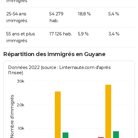
immigrés
25-54 ans
54 279
18,8 %
5,4 %
immigrés
hab.
55 ans et plus
17 126 hab.
5,9 %
3,4 %
immigrés
Répartition des immigrés en Guyane
Données 2022 (source : Linternaute.com d'après
l'Insee)
30k
Nombre d'immigrés
20k
10k