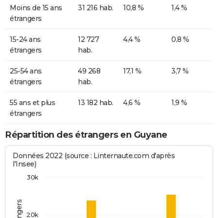
Moins de 15 ans
31 216 hab.
10,8 %
1,4 %
étrangers
15-24 ans
12 727
4,4 %
0,8 %
étrangers
hab.
25-54 ans
49 268
17,1 %
3,7 %
étrangers
hab.
55 ans et plus
13 182 hab.
4,6 %
1,9 %
étrangers
Répartition des étrangers en Guyane
Données 2022 (source : Linternaute.com d'après
l'Insee)
30k
20k