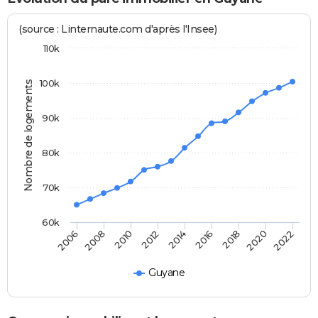
(source : Linternaute.com d'après l'Insee)
110k
100k
Nombre de logements
90k
80k
70k
60k
2006
2008
2010
2012
2014
2016
2018
2020
2022
Guyane