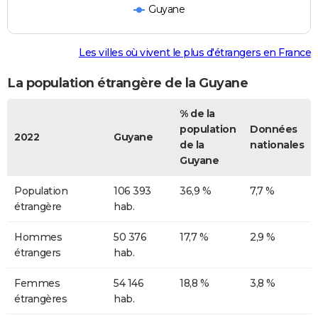
Guyane
Les villes où vivent le plus d'étrangers en France
La population étrangère de la Guyane
% de la
population
Données
2022
Guyane
de la
nationales
Guyane
Population
106 393
36,9 %
7,7 %
étrangère
hab.
Hommes
50 376
17,7 %
2,9 %
étrangers
hab.
Femmes
54 146
18,8 %
3,8 %
étrangères
hab.