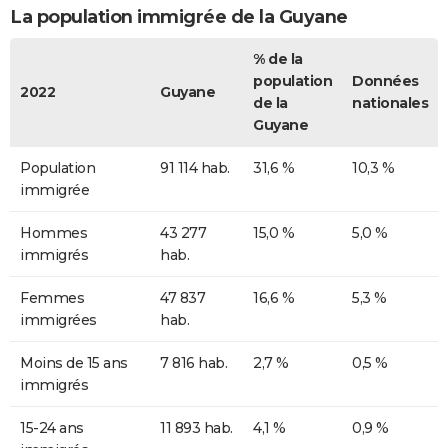
La population immigrée de la Guyane
% de la
population
Données
2022
Guyane
de la
nationales
Guyane
Population
91 114 hab.
31,6 %
10,3 %
immigrée
Hommes
43 277
15,0 %
5,0 %
immigrés
hab.
Femmes
47 837
16,6 %
5,3 %
immigrées
hab.
Moins de 15 ans
7 816 hab.
2,7 %
0,5 %
immigrés
15-24 ans
11 893 hab.
4,1 %
0,9 %