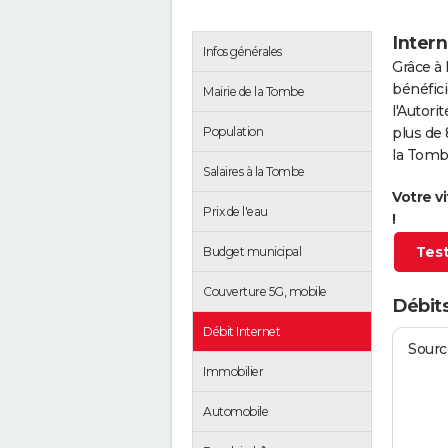
Intern
Infos générales
Grâce à 
bénéfici
Mairie de la Tombe
l'Autor
Population
plus de 
la Tomb
Salaires à la Tombe
Votre v
Prix de l'eau
!
Test
Budget municipal
Couverture 5G, mobile
Débits
Débit Internet
Source
Immobilier
Automobile