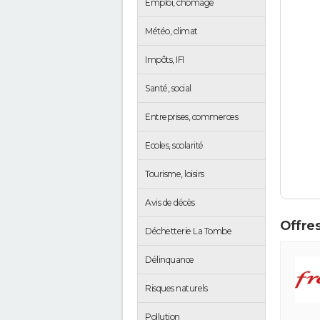
Emploi, chômage
Météo, climat
Impôts, IFI
Santé, social
Entreprises, commerces
Ecoles, scolarité
Tourisme, loisirs
Avis de décès
Offres
Déchetterie La Tombe
Délinquance
Risques naturels
Pollution