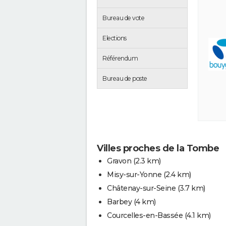
Bureau de vote
Elections
Référendum
Bureau de poste
Villes proches de la Tombe
Gravon
(2.3 km)
Misy-sur-Yonne
(2.4 km)
Châtenay-sur-Seine
(3.7 km)
Barbey
(4 km)
Courcelles-en-Bassée
(4.1 km)