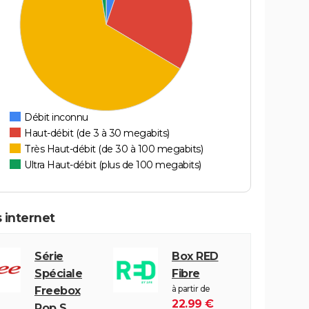
Débit inconnu
Haut-débit (de 3 à 30 megabits)
Très Haut-débit (de 30 à 100 megabits)
Ultra Haut-débit (plus de 100 megabits)
 internet
Série
Box RED
Spéciale
Fibre
à partir de
Freebox
22.99 €
Pop S