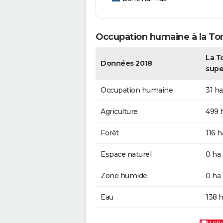
Occupation humaine à la T
La T
Données 2018
supe
Occupation humaine
31 ha
Agriculture
499 
Forêt
116 h
Espace naturel
0 ha
Zone humide
0 ha
Eau
138 