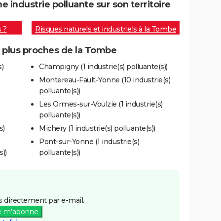
industrie polluante sur son territoire
s ?
Risques naturels et industriels à la Tombe
s plus proches de la Tombe
s)
Champigny (1 industrie(s) polluante(s))
Montereau-Fault-Yonne (10 industrie(s)
polluante(s))
Les Ormes-sur-Voulzie (1 industrie(s)
polluante(s))
s)
Michery (1 industrie(s) polluante(s))
Pont-sur-Yonne (1 industrie(s)
s))
polluante(s))
 directement par e-mail.
e m'abonne