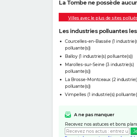
La Tombe ne possède aucune 
Villes avec le plus de sites pollué
Les industries polluantes le
Courcelles-en-Bassée (1 industrie(
polluante(s))
Balloy (1 industrie(s) polluante(s))
Marolles-sur-Seine (3 industrie(s)
polluante(s))
La Brosse-Montceaux (2 industrie(
polluante(s))
Vimpelles (1 industrie(s) polluante(
A ne pas manquer
Recevez nos astuces et bons plans
J