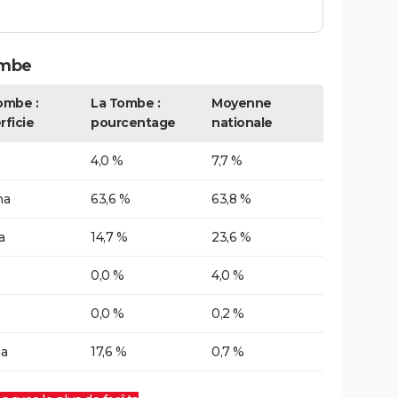
ombe
ombe :
La Tombe :
Moyenne
rficie
pourcentage
nationale
4,0 %
7,7 %
ha
63,6 %
63,8 %
a
14,7 %
23,6 %
0,0 %
4,0 %
0,0 %
0,2 %
ha
17,6 %
0,7 %