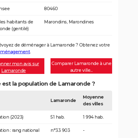
Insee
80460
s habitants de
Marondins, Marondines
nde (gentilé)
évoyez de déménager à Lamaronde ? Obtenez votre
déménagement
.
Comparer Lamaronde à une
nner mon avis sur
autre ville...
Lamaronde
e est la population de Lamaronde ?
Moyenne
Lamaronde
des villes
tion (2023)
51 hab.
1 994 hab.
tion : rang national
n°33 903
-