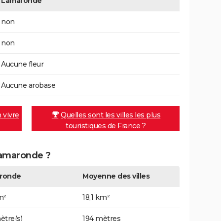
Lamaronde
non
non
Aucune fleur
Aucune arobase
n vivre
Quelles sont les villes les plus
touristiques de France ?
 Lamaronde ?
ronde
Moyenne des villes
m²
18,1 km²
ètre(s)
194 mètres