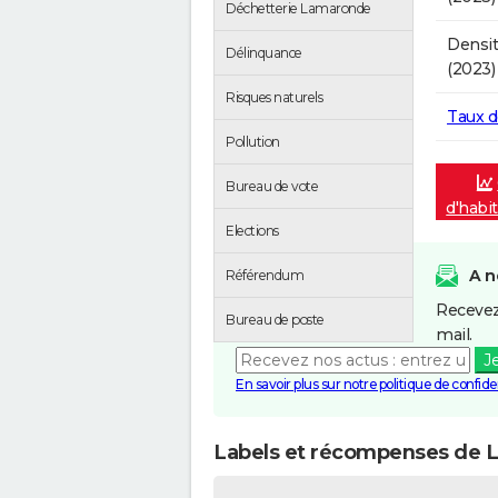
Déchetterie Lamaronde
Densit
Délinquance
(2023)
Risques naturels
Taux 
Pollution
Bureau de vote
d'habi
Elections
A n
Référendum
Recevez
Bureau de poste
mail.
J
En savoir plus sur notre politique de confiden
Labels et récompenses de