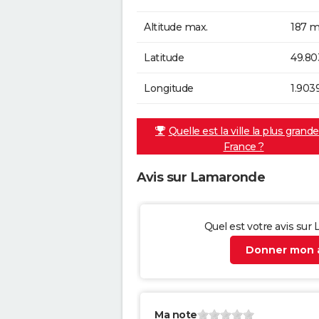
Altitude max.
187 m
Latitude
49.80
Longitude
1.903
Quelle est la ville la plus grand
France ?
Avis sur Lamaronde
Quel est votre avis sur
Donner mon a
Ma note