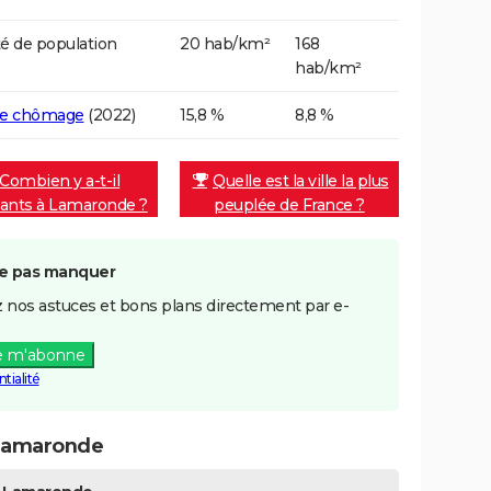
é de population
20 hab/km²
168
hab/km²
de chômage
(2022)
15,8 %
8,8 %
Combien y a-t-il
Quelle est la ville la plus
tants à Lamaronde ?
peuplée de France ?
e pas manquer
 nos astuces et bons plans directement par e-
e m'abonne
tialité
 Lamaronde