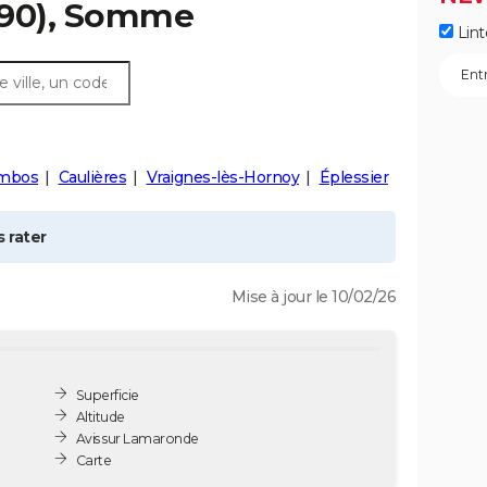
90), Somme
Lint
mbos
Caulières
Vraignes-lès-Hornoy
Éplessier
 rater
Mise à jour le 10/02/26
Superficie
Altitude
Avis sur Lamaronde
Carte