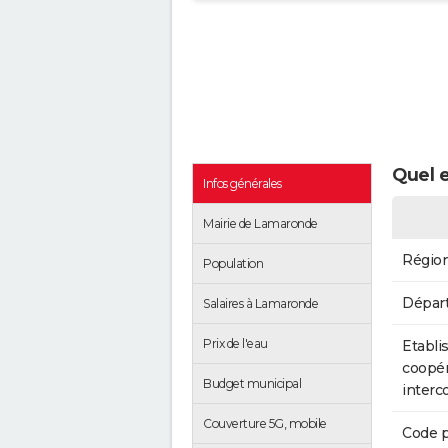
Quel 
Infos générales
Mairie de Lamaronde
Régio
Population
Dépar
Salaires à Lamaronde
Prix de l'eau
Etabli
coopér
Budget municipal
inter
Couverture 5G, mobile
Code p