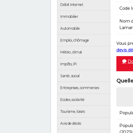
Débit Internet
Code 
Immobilier
Nom de
Lamaro
Automobile
Emploi, chômage
Vous pr
devis 
Météo, climat
Do
Impôts, IFI
Santé, social
Quell
Entreprises, commerces
Ecoles, scolarité
Tourisme, loisirs
Popula
Avis de décès
Popula
(2023)