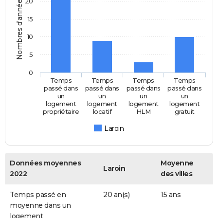
Nombres d'années
20
15
10
5
0
Temps
Temps
Temps
Temps
passé dans
passé dans
passé dans
passé dans
un
un
un
un
logement
logement
logement
logement
propriétaire
locatif
HLM
gratuit
Laroin
Données moyennes
Moyenne
Laroin
2022
des villes
Temps passé en
20 an(s)
15 ans
moyenne dans un
logement