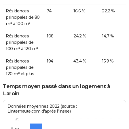
Résidences
74
16,6 %
22,2 %
principales de 80
m² à 100 m²
Résidences
108
24,2 %
14,7 %
principales de
100 m² à 120 m²
Résidences
194
43,4 %
15,9 %
principales de
120 m² et plus
Temps moyen passé dans un logement à
Laroin
Données moyennes 2022 (source :
Linternaute.com d'après l'Insee)
25