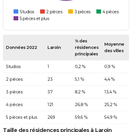
Studios
2 pièces
3 pièces
4 pièces
5 pièces et plus
% des
Moyenne
Données 2022
Laroin
résidences
des villes
principales
Studios
1
0,2 %
0,9 %
2 pièces
23
5,1 %
4,4 %
3 pièces
37
8,2 %
13,4 %
4 pièces
121
26,8 %
25,2 %
5 pièces et plus
269
59,6 %
54,9 %
Taille des résidences principales à Laroin