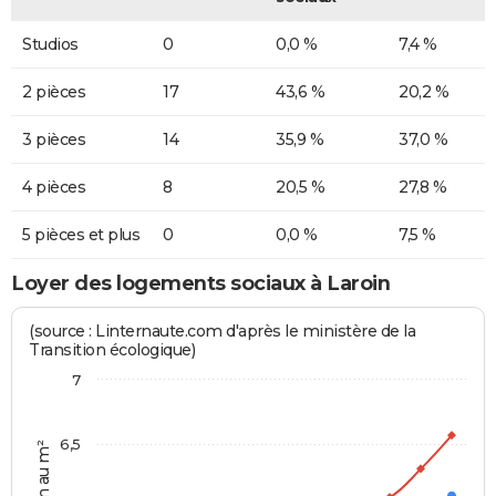
Studios
0
0,0 %
7,4 %
2 pièces
17
43,6 %
20,2 %
3 pièces
14
35,9 %
37,0 %
4 pièces
8
20,5 %
27,8 %
5 pièces et plus
0
0,0 %
7,5 %
Loyer des logements sociaux à Laroin
(source : Linternaute.com d'après le ministère de la
Transition écologique)
7
6,5