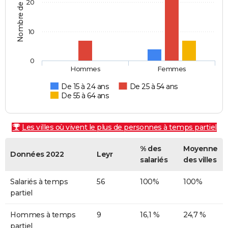
Nombre de personnes
20
10
0
Hommes
Femmes
De 15 à 24 ans
De 25 à 54 ans
De 55 à 64 ans
Les villes où vivent le plus de personnes à temps partiel
% des
Moyenne
Données 2022
Leyr
salariés
des villes
Salariés à temps
56
100%
100%
partiel
Hommes à temps
9
16,1 %
24,7 %
partiel