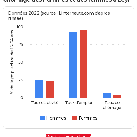
Données 2022 (source : Linternaute.com d'après
l'Insee)
100
% de la pop. active de 15-64 ans
75
50
25
0
Taux d'activité
Taux d'emploi
Taux de
chômage
Hommes
Femmes
Quels salaires à Leyr ?