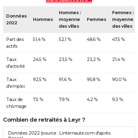
Hommes :
Femmes :
Données
Hommes
moyenne
Femmes
moyenne
2022
des villes
des villes
Part des
51,4 %
52,1 %
48,6 %
47,5 %
actifs
Taux
24,5 %
23,5 %
23,2 %
21,4 %
d'activité
Taux
92,5 %
91,6 %
95,8 %
90,0 %
d'emploi
Taux de
7,5 %
7,9 %
4,2 %
9,3 %
chômage
Combien de retraités à Leyr ?
Données 2022 (source : Linternaute.com d'après