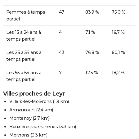
Femmes à temps
47
83,9 %
75,0 %
partiel
Les 15 à 24 ans à
4
7,1 %
16,7 %
temps partiel
Les 25 à 54 ans à
43
76,8 %
60,1 %
temps partiel
Les 55 à 64 ans à
7
12,5 %
18,2 %
temps partiel
Villes proches de Leyr
Villers-lès-Moivrons
(1.9 km)
Armaucourt
(2.4 km)
Montenoy
(2.7 km)
Bouxières-aux-Chênes
(3.3 km)
Moivrons
(3.3 km)