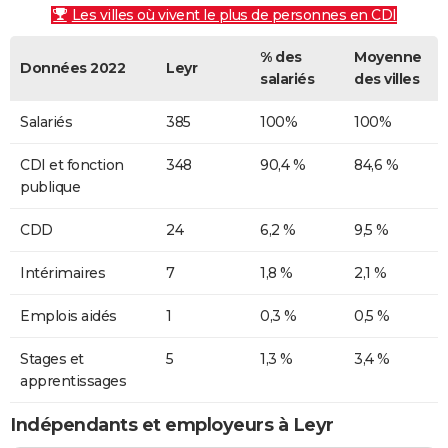
Les villes où vivent le plus de personnes en CDI
% des
Moyenne
Données 2022
Leyr
salariés
des villes
Salariés
385
100%
100%
CDI et fonction
348
90,4 %
84,6 %
publique
CDD
24
6,2 %
9,5 %
Intérimaires
7
1,8 %
2,1 %
Emplois aidés
1
0,3 %
0,5 %
Stages et
5
1,3 %
3,4 %
apprentissages
Indépendants et employeurs à Leyr