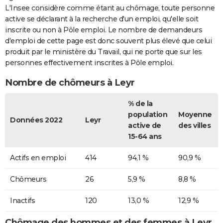
L'Insee considère comme étant au chômage, toute personne
active se déclarant à la recherche d'un emploi, qu'elle soit
inscrite ou non à Pôle emploi. Le nombre de demandeurs
d'emploi de cette page est donc souvent plus élevé que celui
produit par le ministère du Travail, qui ne porte que sur les
personnes effectivement inscrites à Pôle emploi.
Nombre de chômeurs à Leyr
% de la
population
Moyenne
Données 2022
Leyr
active de
des villes
15-64 ans
Actifs en emploi
414
94,1 %
90,9 %
Chômeurs
26
5,9 %
8,8 %
Inactifs
120
13,0 %
12,9 %
Chômage des hommes et des femmes à Leyr