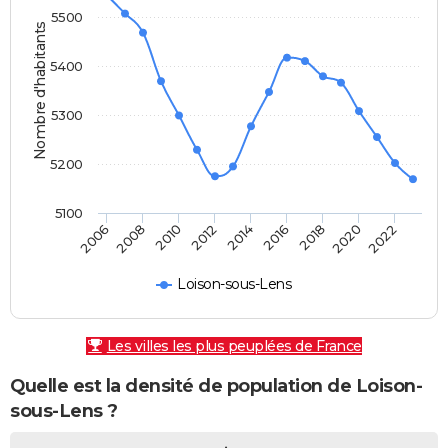
5500
Nombre d'habitants
5400
5300
5200
5100
2006
2008
2010
2012
2014
2016
2018
2020
2022
Loison-sous-Lens
Les villes les plus peuplées de France
Quelle est la densité de population de Loison-
sous-Lens ?