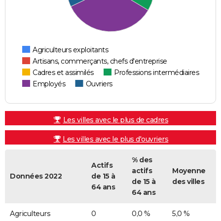
Agriculteurs exploitants
Artisans, commerçants, chefs d'entreprise
Cadres et assimilés
Professions intermédiaires
Employés
Ouvriers
Les villes avec le plus de cadres
Les villes avec le plus d'ouvriers
% des
Actifs
actifs
Moyenne
Données 2022
de 15 à
de 15 à
des villes
64 ans
64 ans
Agriculteurs
0
0,0 %
5,0 %