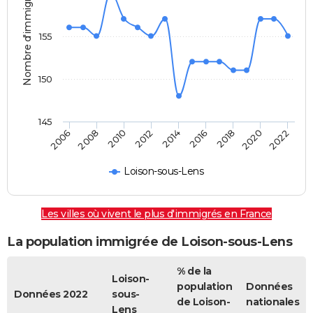
Nombre d'immigrés
155
150
145
2006
2014
2022
2012
2020
2010
2018
2008
2016
Loison-sous-Lens
Les villes où vivent le plus d'immigrés en France
La population immigrée de Loison-sous-Lens
% de la
Loison-
population
Données
Données 2022
sous-
de Loison-
nationales
Lens