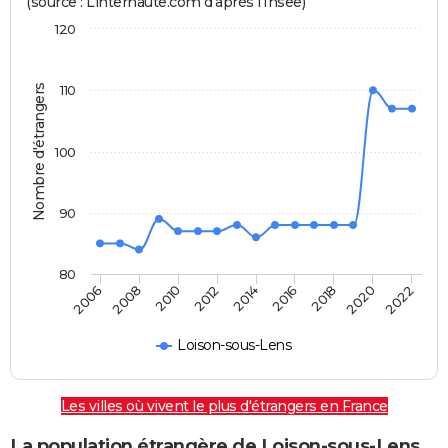
(source : Linternaute.com d'après l'Insee)
120
Nombre d'étrangers
110
100
90
80
2022
2014
2006
2008
2016
2018
2010
2020
2012
Loison-sous-Lens
Les villes où vivent le plus d'étrangers en France
La population étrangère de Loison-sous-Lens