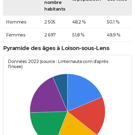
nombre
habitants
Hommes
2 505
48,2 %
50,1 %
Femmes
2 697
51,8 %
49,9 %
Pyramide des âges à Loison-sous-Lens
Données 2022 (source : Linternaute.com d'après
l'Insee)