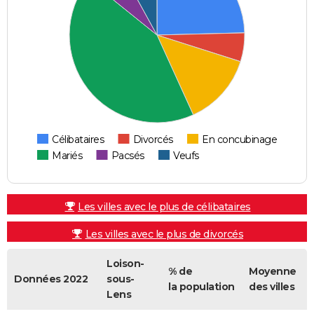
Célibataires
Divorcés
En concubinage
Mariés
Pacsés
Veufs
Les villes avec le plus de célibataires
Les villes avec le plus de divorcés
Loison-
% de
Moyenne
Données 2022
sous-
la population
des villes
Lens