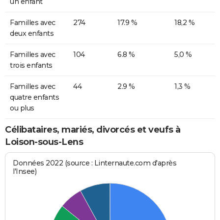
un enfant
Familles avec
274
17.9 %
18,2 %
deux enfants
Familles avec
104
6.8 %
5,0 %
trois enfants
Familles avec
44
2.9 %
1,3 %
quatre enfants
ou plus
Célibataires, mariés, divorcés et veufs à
Loison-sous-Lens
Données 2022 (source : Linternaute.com d'après
l'Insee)