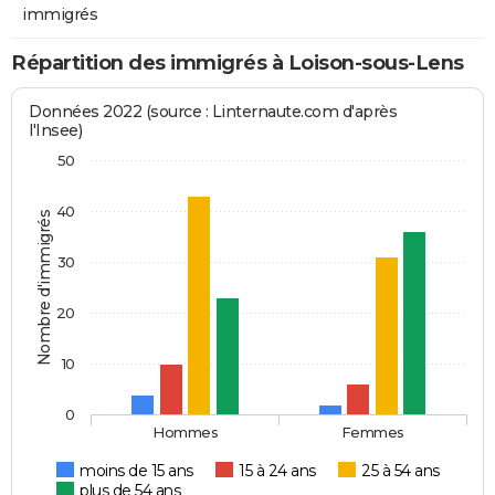
immigrés
Répartition des immigrés à Loison-sous-Lens
Données 2022 (source : Linternaute.com d'après
l'Insee)
50
40
Nombre d'immigrés
30
20
10
0
Hommes
Femmes
moins de 15 ans
15 à 24 ans
25 à 54 ans
plus de 54 ans