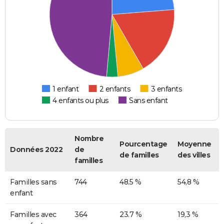
1 enfant
2 enfants
3 enfants
4 enfants ou plus
Sans enfant
Nombre
Pourcentage
Moyenne
Données 2022
de
de familles
des villes
familles
Familles sans
744
48.5 %
54,8 %
enfant
Familles avec
364
23.7 %
19,3 %