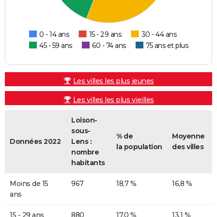
0 - 14 ans
15 - 29 ans
30 - 44 ans
45 - 59 ans
60 - 74 ans
75 ans et plus
Les villes les plus jeunes
Les villes les plus vieilles
Loison-
sous-
% de
Moyenne
Données 2022
Lens :
la population
des villes
nombre
habitants
Moins de 15
967
18,7 %
16,8 %
ans
15 - 29 ans
880
17,0 %
13,1 %