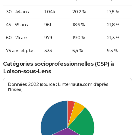
30 - 44 ans
1 044
20,2 %
17,8 %
45 - 59 ans
961
18,6 %
21,8 %
60 - 74 ans
979
19,0 %
21,3 %
75 ans et plus
333
6,4 %
9,3 %
Catégories socioprofessionnelles (CSP) à
Loison-sous-Lens
Données 2022 (source : Linternaute.com d'après
l'Insee)