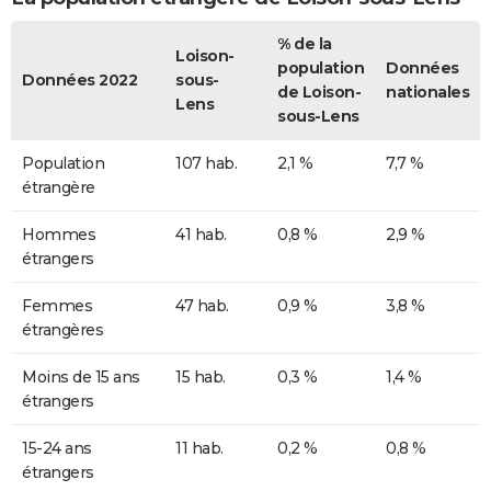
% de la
Loison-
population
Données
Données 2022
sous-
de Loison-
nationales
Lens
sous-Lens
Population
107 hab.
2,1 %
7,7 %
étrangère
Hommes
41 hab.
0,8 %
2,9 %
étrangers
Femmes
47 hab.
0,9 %
3,8 %
étrangères
Moins de 15 ans
15 hab.
0,3 %
1,4 %
étrangers
15-24 ans
11 hab.
0,2 %
0,8 %
étrangers