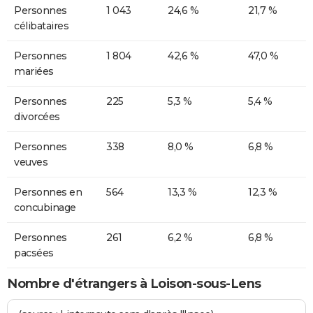
Personnes
1 043
24,6 %
21,7 %
célibataires
Personnes
1 804
42,6 %
47,0 %
mariées
Personnes
225
5,3 %
5,4 %
divorcées
Personnes
338
8,0 %
6,8 %
veuves
Personnes en
564
13,3 %
12,3 %
concubinage
Personnes
261
6,2 %
6,8 %
pacsées
Nombre d'étrangers à Loison-sous-Lens