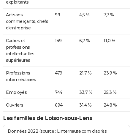
exploitants
Artisans,
99
4,5 %
7,7 %
commerçants, chefs
d'entreprise
Cadres et
149
6,7 %
11,0 %
professions
intellectuelles
supérieures
Professions
479
21,7 %
23,9 %
intermédiaires
Employés
744
33,7 %
25,3 %
Ouvriers
694
31,4 %
24,8 %
Les familles de Loison-sous-Lens
Données 2022 (source : Linternaute.com d'après