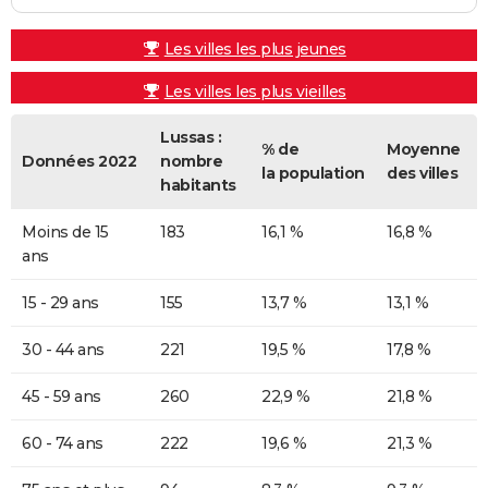
Les villes les plus jeunes
Les villes les plus vieilles
Lussas :
% de
Moyenne
Données 2022
nombre
la population
des villes
habitants
Moins de 15
183
16,1 %
16,8 %
ans
15 - 29 ans
155
13,7 %
13,1 %
30 - 44 ans
221
19,5 %
17,8 %
45 - 59 ans
260
22,9 %
21,8 %
60 - 74 ans
222
19,6 %
21,3 %