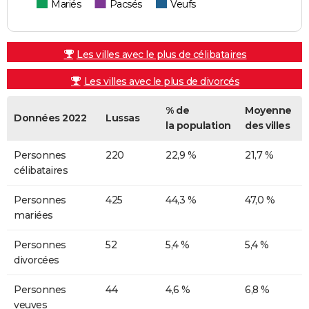
Mariés
Pacsés
Veufs
Les villes avec le plus de célibataires
Les villes avec le plus de divorcés
% de
Moyenne
Données 2022
Lussas
la population
des villes
Personnes
220
22,9 %
21,7 %
célibataires
Personnes
425
44,3 %
47,0 %
mariées
Personnes
52
5,4 %
5,4 %
divorcées
Personnes
44
4,6 %
6,8 %
veuves