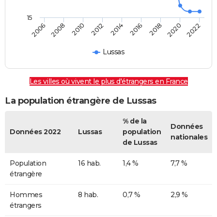
15
2006
2008
2010
2012
2014
2016
2018
2020
2022
Lussas
Les villes où vivent le plus d'étrangers en France
La population étrangère de Lussas
% de la
Données
Données 2022
Lussas
population
nationales
de Lussas
Population
16 hab.
1,4 %
7,7 %
étrangère
Hommes
8 hab.
0,7 %
2,9 %
étrangers