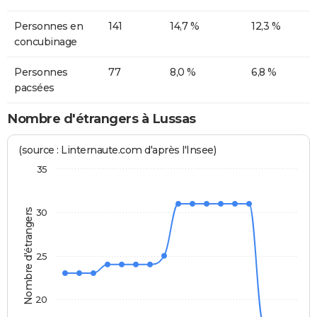
Personnes en
141
14,7 %
12,3 %
concubinage
Personnes
77
8,0 %
6,8 %
pacsées
Nombre d'étrangers à Lussas
(source : Linternaute.com d'après l'Insee)
35
Nombre d'étrangers
30
25
20