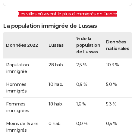
Les villes où vivent le plus d'immigrés en France
La population immigrée de Lussas
% de la
Données
Données 2022
Lussas
population
nationales
de Lussas
Population
28 hab.
2,5 %
10,3 %
immigrée
Hommes
10 hab.
0,9 %
5,0 %
immigrés
Femmes
18 hab.
1,6 %
5,3 %
immigrées
Moins de 15 ans
0 hab.
0,0 %
0,5 %
immigrés