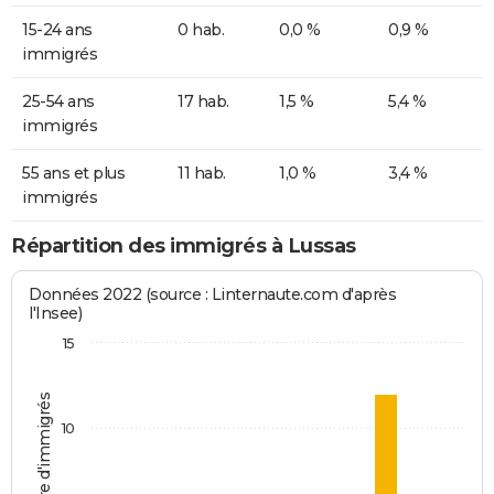
15-24 ans
0 hab.
0,0 %
0,9 %
immigrés
25-54 ans
17 hab.
1,5 %
5,4 %
immigrés
55 ans et plus
11 hab.
1,0 %
3,4 %
immigrés
Répartition des immigrés à Lussas
Données 2022 (source : Linternaute.com d'après
l'Insee)
15
Nombre d'immigrés
10