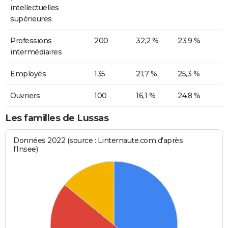
intellectuelles
supérieures
Professions
200
32,2 %
23,9 %
intermédiaires
Employés
135
21,7 %
25,3 %
Ouvriers
100
16,1 %
24,8 %
Les familles de Lussas
Données 2022 (source : Linternaute.com d'après
l'Insee)