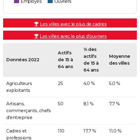
Employés
Ouvriers
Les villes avec le plus de cadres
Les villes avec le plus d'ouvriers
% des
Actifs
actifs
Moyenne
Données 2022
de 15 à
de 15 à
des villes
64 ans
64 ans
Agriculteurs
25
4,0 %
5,0 %
exploitants
Artisans,
50
8,1 %
7,7 %
commerçants, chefs
d'entreprise
Cadres et
110
17,7 %
11,0 %
professions