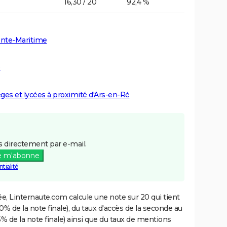
16,30 / 20
92,4 %
ente-Maritime
é
lèges et lycées à proximité d'Ars-en-Ré
 directement par e-mail.
e m'abonne
tialité
e, Linternaute.com calcule une note sur 20 qui tient
% de la note finale), du taux d'accès de la seconde au
% de la note finale) ainsi que du taux de mentions