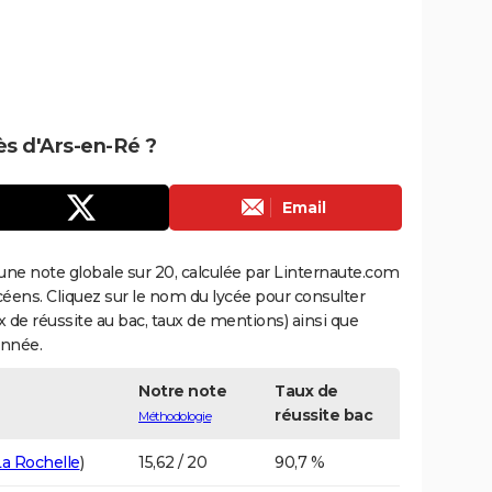
rès d'Ars-en-Ré ?
Email
une note globale sur 20, calculée par Linternaute.com
ycéens. Cliquez sur le nom du lycée pour consulter
aux de réussite au bac, taux de mentions) ainsi que
année.
Notre note
Taux de
réussite bac
Méthodologie
La Rochelle
)
15,62 / 20
90,7 %