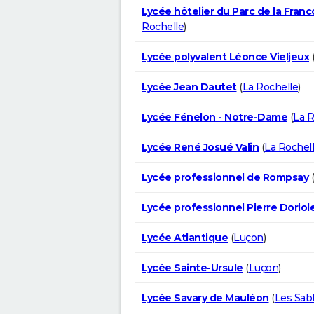
Lycée hôtelier du Parc de la Fran
Rochelle
)
Lycée polyvalent Léonce Vieljeux
Lycée Jean Dautet
(
La Rochelle
)
Lycée Fénelon - Notre-Dame
(
La R
Lycée René Josué Valin
(
La Rochel
Lycée professionnel de Rompsay
(
Lycée professionnel Pierre Doriol
Lycée Atlantique
(
Luçon
)
Lycée Sainte-Ursule
(
Luçon
)
Lycée Savary de Mauléon
(
Les Sab