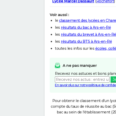
Lycée Marcel Dassault
(
Rochefort
)
Voir aussi :
le
classement des lycées en Char
les
résultats du bac à Ars-en-Ré
les
résultats du brevet à Ars-en-R
les
résultats du BTS à Ars-en-Ré
toutes les infos sur les
écoles, col
A ne pas manquer
Recevez nos astuces et bons plans
J
En savoir plus sur notre politique de confiden
Pour obtenir le classement d'un lycé
compte du taux de réussite au bac (50
bac au sein de l'établissement (25