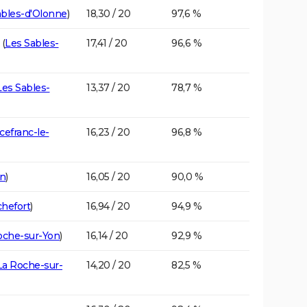
ables-d'Olonne
)
18,30 / 20
97,6 %
(
Les Sables-
17,41 / 20
96,6 %
Les Sables-
13,37 / 20
78,7 %
cefranc-le-
16,23 / 20
96,8 %
on
)
16,05 / 20
90,0 %
hefort
)
16,94 / 20
94,9 %
oche-sur-Yon
)
16,14 / 20
92,9 %
La Roche-sur-
14,20 / 20
82,5 %