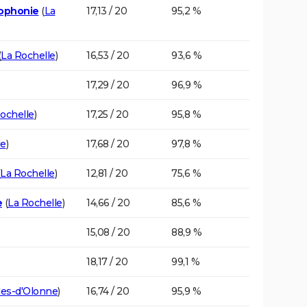
cophonie
(
La
17,13 / 20
95,2 %
(
La Rochelle
)
16,53 / 20
93,6 %
17,29 / 20
96,9 %
ochelle
)
17,25 / 20
95,8 %
le
)
17,68 / 20
97,8 %
La Rochelle
)
12,81 / 20
75,6 %
e
(
La Rochelle
)
14,66 / 20
85,6 %
15,08 / 20
88,9 %
18,17 / 20
99,1 %
les-d'Olonne
)
16,74 / 20
95,9 %