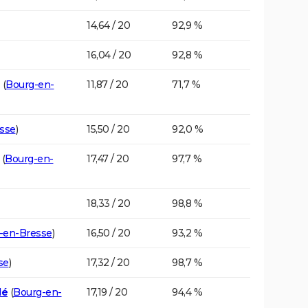
14,64 / 20
92,9 %
16,04 / 20
92,8 %
(
Bourg-en-
11,87 / 20
71,7 %
sse
)
15,50 / 20
92,0 %
(
Bourg-en-
17,47 / 20
97,7 %
18,33 / 20
98,8 %
-en-Bresse
)
16,50 / 20
93,2 %
se
)
17,32 / 20
98,7 %
dé
(
Bourg-en-
17,19 / 20
94,4 %