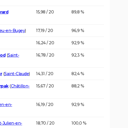
rard
15,98 / 20
89,8 %
eu-en-Bugey
)
17,19 / 20
96,9 %
16,24 / 20
92,9 %
lod
(
Saint-
16,78 / 20
92,3 %
r
(
Saint-Claude
)
14,31 / 20
82,4 %
rpak
(
Châtillon-
15,67 / 20
88,2 %
ien-en-
16,19 / 20
92,9 %
t-Julien-en-
18,70 / 20
100,0 %