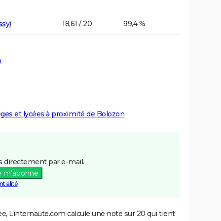
ssy
)
18,61 / 20
99,4 %
n
lèges et lycées à proximité de Bolozon
 directement par e-mail.
e m'abonne
tialité
e, Linternaute.com calcule une note sur 20 qui tient