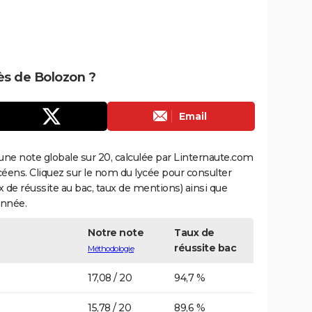
rès de Bolozon ?
Email
une note globale sur 20, calculée par Linternaute.com
ycéens. Cliquez sur le nom du lycée pour consulter
aux de réussite au bac, taux de mentions) ainsi que
année.
Notre note
Taux de
réussite bac
Méthodologie
17,08 / 20
94,7 %
15,78 / 20
89,6 %