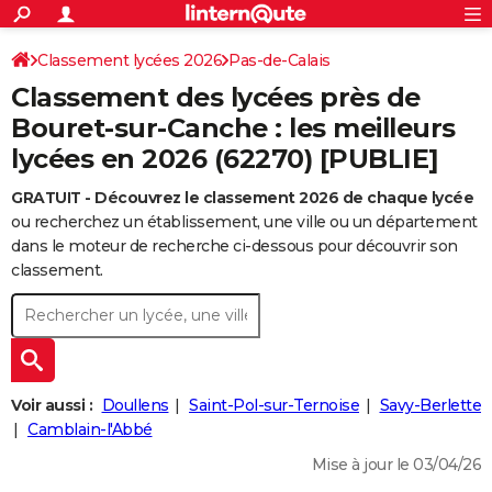
ACTUALITÉS
Connexion
S'inscrire
Classement lycées 2026
Pas-de-Calais
Rechercher
Société
Education
Villes
Politique
Faits Divers
Monde
+
SPORT
Classement des lycées près de
Football
Cyclisme
Forum
Coupe du monde 2026
Tennis
Rugby
CULTURE
Bouret-sur-Canche : les meilleurs
lycées en 2026 (62270) [PUBLIE]
TNT
Cinéma
Musique
Programme TV
Streaming
Sorties cinéma
+
FINANCE
GRATUIT - Découvrez le classement 2026 de chaque lycée
Impôts
Immobilier
Banque
Crédit
Retraite
Epargne
Risques naturels par ville
Assurance
AUTO
ou recherchez un établissement, une ville ou un département
Réserver un essai
Berlines
Forum auto
Essais
Citadines
SUV
+
dans le moteur de recherche ci-dessous pour découvrir son
HIGH-TECH
classement.
Meilleur smartphone
Ordinateurs
Guide high-tech
Mobiles
Internet
Jeux vidéo
+
BRICOLAGE
Aménagement intérieur
Cuisine
Jardinage
+
Forum
Extérieur
Salle de bains
Rangement
WEEK-END
Escapades
Expositions
Week-end nature
Guides de France
Patrimoine
Musées
+
LIFESTYLE
Voir aussi :
Doullens
Saint-Pol-sur-Ternoise
Savy-Berlette
Bien-être
Mode
+
Art de vivre
Loisirs
Modes de vie
Camblain-l'Abbé
SANTE
Mise à jour le 03/04/26
Guide de la santé
Médicaments
+
Alimentation
Maladies
Sommeil
VOYAGE