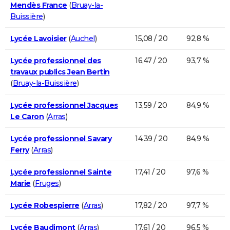
Mendès France
(
Bruay-la-
Buissière
)
Lycée Lavoisier
(
Auchel
)
15,08 / 20
92,8 %
Lycée professionnel des
16,47 / 20
93,7 %
travaux publics Jean Bertin
(
Bruay-la-Buissière
)
Lycée professionnel Jacques
13,59 / 20
84,9 %
Le Caron
(
Arras
)
Lycée professionnel Savary
14,39 / 20
84,9 %
Ferry
(
Arras
)
Lycée professionnel Sainte
17,41 / 20
97,6 %
Marie
(
Fruges
)
Lycée Robespierre
(
Arras
)
17,82 / 20
97,7 %
Lycée Baudimont
(
Arras
)
17,61 / 20
96,5 %