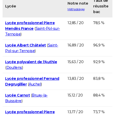
Taux de
Notre note
Lycée
réussite
Méthodologie
bac
Lycée professionnel Pierre
12,85 / 20
78,5 %
Mendès France
(
Saint-Pol-sur-
Ternoise
)
Lycée Albert Châtelet
(
Saint-
16,89 / 20
96,9 %
Pol-sur-Ternoise
)
Lycée polyvalent de l'Authie
15,63 / 20
92,9 %
(
Doullens
)
Lycée professionnel Fernand
13,83 / 20
83,8 %
Degrugillier
(
Auchel
)
Lycée Carnot
(
Bruay-la-
15,12 / 20
88,4 %
Buissière
)
Lycée professionnel Pierre
13,17 / 20
73,7 %