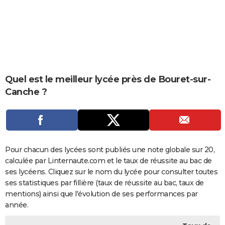
City break
Voyage de noces
Climat
Destinations
Voyage nature
Forum
+
PHOTO
GUIDES D'ACHAT
BONS PLANS
CARTE DE VOEUX
Quel est le meilleur lycée près de Bouret-sur-
Canche ?
Carte Bonne année
Carte Pâques
Carte de Noël
Carte Saint-Valentin
Carte d'anniversaire
DICTIONNAIRE
Biographies
Expressions
Dictionnaire
Citations
Proverbes
PROGRAMME TV
COPAINS D'AVANT
Pour chacun des lycées sont publiés une note globale sur 20,
Se connecter
Collèges
Universités
Service militaire
S'inscrire
Lycées
Primaires
Entreprises
Avis de recherche
AVIS DE DÉCÈS
calculée par Linternaute.com et le taux de réussite au bac de
ses lycéens. Cliquez sur le nom du lycée pour consulter toutes
FORUM
ses statistiques par fillière (taux de réussite au bac, taux de
Lifestyle
Sport
Television
Cinema
Bricolage
Culture
Auto
Voyage
mentions) ainsi que l'évolution de ses performances par
année.