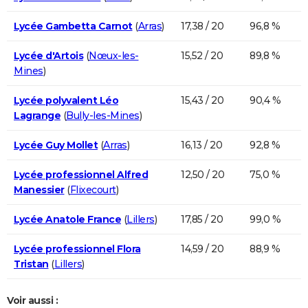
Lycée Gambetta Carnot
(
Arras
)
17,38 / 20
96,8 %
Lycée d'Artois
(
Nœux-les-
15,52 / 20
89,8 %
Mines
)
Lycée polyvalent Léo
15,43 / 20
90,4 %
Lagrange
(
Bully-les-Mines
)
Lycée Guy Mollet
(
Arras
)
16,13 / 20
92,8 %
Lycée professionnel Alfred
12,50 / 20
75,0 %
Manessier
(
Flixecourt
)
Lycée Anatole France
(
Lillers
)
17,85 / 20
99,0 %
Lycée professionnel Flora
14,59 / 20
88,9 %
Tristan
(
Lillers
)
Voir aussi :